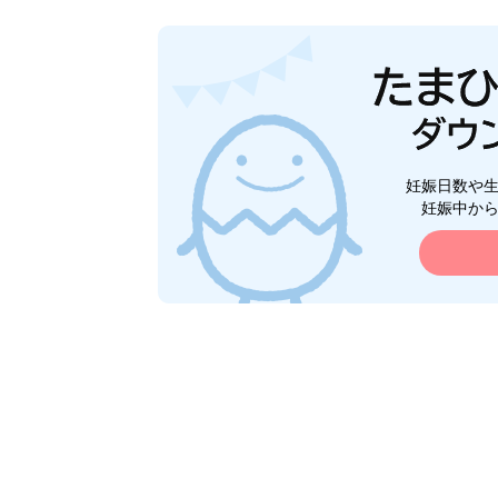
妊娠日数や
妊娠中か