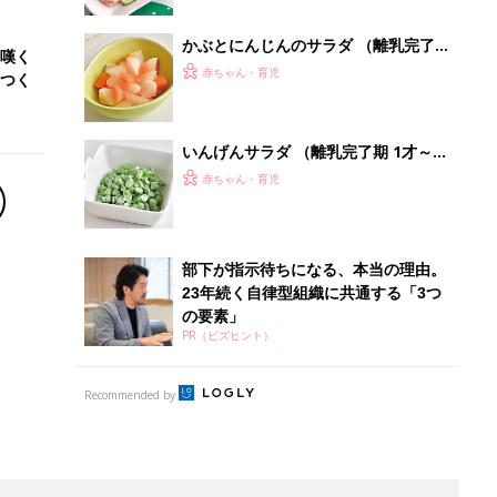
かぶとにんじんのサラダ （離乳完了
嘆く
期 1才～1才6カ月ごろ）
赤ちゃん・育児
つく
いんげんサラダ （離乳完了期 1才～1
才6カ月ごろ）
赤ちゃん・育児
部下が指示待ちになる、本当の理由。
23年続く自律型組織に共通する「3つ
の要素」
PR（ビズヒント）
Recommended by