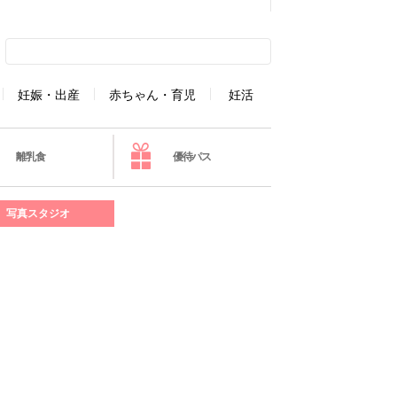
妊娠・出産
赤ちゃん・育児
妊活
離乳食
優待パス
写真スタジオ