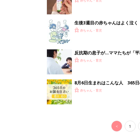
赤ちゃん・育児
生後3週目の赤ちゃんはよく泣く
って本当？【専門家】
赤ちゃん・育児
反抗期の息子が...ママたちが「
赤ちゃん・育児
8月6日生まれはこんな人 365
赤ちゃん・育児
<
1