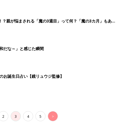
！？親が悩まされる「魔の3週目」って何？「魔の3カ月」もある
平和だな～」と感じた瞬間
日のお誕生日占い【鏡リュウジ監修】
2
3
4
5
>