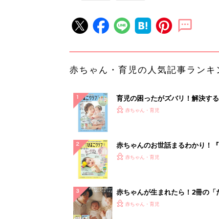
赤ちゃん・育児の人気記事ランキ
育児の困ったがズバリ！解決する
『ひよこクラブ 夏号』 4カ月～
赤ちゃん・育児
になるまで、育児に役立つ情報が
ぱい！
赤ちゃんのお世話まるわかり！『
てのひよこクラブ 夏号』〈巻頭
赤ちゃん・育児
集〉初めての授乳がうまくいく！
っぱい・ミルクの基本と夏のトラ
解決テク
赤ちゃんが生まれたら！2冊の「
ひよ」
赤ちゃん・育児