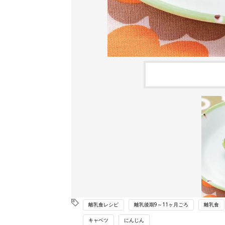
離乳食レシピ
離乳後期9～11ヶ月ごろ
離乳食
キャベツ
にんじん