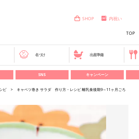
SHOP
内祝い
TOP
き
名づけ
出産準備
SNS
キャンペーン
シピ
キャベツ巻き サラダ 作り方・レシピ 離乳食後期9～11ヶ月ごろ