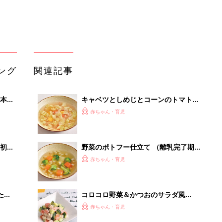
ング
関連記事
本
キャベツとしめじとコーンのトマトス
2才
ープ （離乳完了期 1才～1才6カ月ご
赤ちゃん・育児
いっ
ろ）
初め
野菜のポトフー仕立て （離乳完了期 1
大特
才～1才6カ月ごろ）
赤ちゃん・育児
 お
ブル
たま
コロコロ野菜＆かつおのサラダ風
（離乳完了期 1才～1才6カ月ごろ）
赤ちゃん・育児