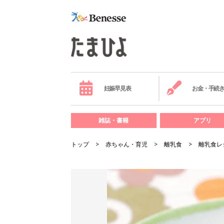
妊娠早見表
お金・手続
雑誌・書籍
アプリ
トップ
赤ちゃん・育児
離乳食
離乳食レ