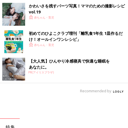
かわいさを残すパーツ写真！ママのための撮影レシピ
vol.19
赤ちゃん・育児
初めてのひよこクラブ増刊「離乳食1年生 1皿作るだ
け！オールインワン​レシピ」
赤ちゃん・育児
【大人気】ひんやり冷感寝具で快適な睡眠を
あなたに。
PR(アイリスプラザ)
Recommended by
特集