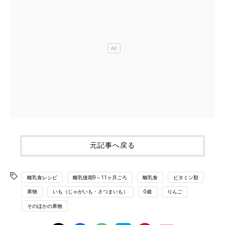
元記事へ戻る
離乳食レシピ
離乳後期9～11ヶ月ごろ
離乳食
ビタミン類
果物
いも（じゃがいも・さつまいも）
0歳
りんご
そのほかの果物