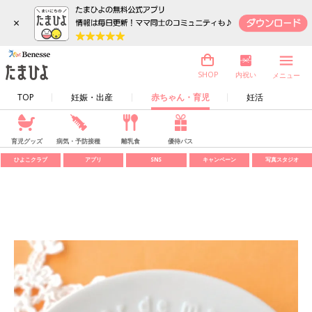
×
内祝い
SHOP
メニュー
TOP
妊娠・出産
赤ちゃん・育児
妊活
育児グッズ
病気・予防接種
離乳食
優待パス
ひよこクラブ
アプリ
SNS
キャンペーン
写真スタジオ