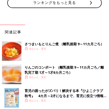
ランキングをもっと見る
関連記事
さつまいもとりんご煮 （離乳後期 9～11カ月ごろ）
赤ちゃん・育児
りんごのコンポート （離乳後期 9～11カ月ごろ／離
乳完了期 1才～1才6カ月ごろ）
赤ちゃん・育児
育児の困ったがズバリ！解決する本『ひよこクラブ
秋号』 4カ月～2才になるまで、育児に役立つ情報が
いっぱい！
赤ちゃん・育児