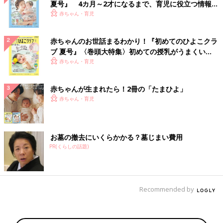
夏号』 4カ月～2才になるまで、育児に役立つ情報が
いっぱい！
赤ちゃん・育児
赤ちゃんのお世話まるわかり！『初めてのひよこクラ
ブ 夏号』〈巻頭大特集〉初めての授乳がうまくい
く！ おっぱい・ミルクの基本と夏のトラブル 解決テ
赤ちゃん・育児
ク
赤ちゃんが生まれたら！2冊の「たまひよ」
赤ちゃん・育児
お墓の撤去にいくらかかる？墓じまい費用
PR(くらしの話題)
Recommended by