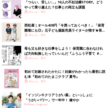
「つらい、苦しい…」10人の不妊治療STORY。どう
やって乗り越えた？仕事との両立も課題
赤ちゃん・育児
西松屋｜オール438円「今買っておくべき！」「保育
園着にも◎」元子ども服販売員ライターが推す★長袖
Tシャツ5選
赤ちゃん・育児
母も父も好きな仕事をしよう！ 保育園に合わなけれ
ば方向転換したっていいんだ『ふうふう子育て ＃
61』
赤ちゃん・育児
初めて妊娠されたかたに！妊娠がわかったら最初に読
む本『初めてのたまごクラブ 夏号』
赤ちゃん・育児
「イソジン®クリアうがい薬」といっしょに
「うがいパワー」で一年中！ 健やか
PR(iNova｜Hugkum)