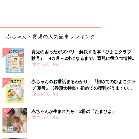
赤ちゃん・育児の人気記事ランキング
育児の困ったがズバリ！解決する本『ひよこクラブ
秋号』 4カ月～2才になるまで、育児に役立つ情報が
いっぱい！
赤ちゃん・育児
赤ちゃんのお世話まるわかり！『初めてのひよこクラ
ブ 夏号』〈巻頭大特集〉初めての授乳がうまくい
く！ おっぱい・ミルクの基本と夏のトラブル 解決テ
赤ちゃん・育児
ク
赤ちゃんが生まれたら！2冊の「たまひよ」
赤ちゃん・育児