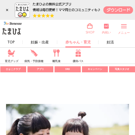
×
内祝い
SHOP
メニュー
TOP
妊娠・出産
赤ちゃん・育児
妊活
育児グッズ
病気・予防接種
離乳食
優待パス
ひよこクラブ
アプリ
SNS
キャンペーン
写真スタジオ