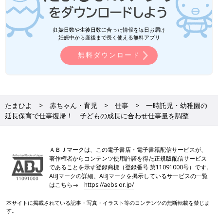
妊娠日数や生後日数に合った情報を毎日お届け
妊娠中から産後まで長く使える無料アプリ
無料ダウンロード
たまひよ
赤ちゃん・育児
仕事
一時託児・幼稚園の
延長保育で仕事復帰！ 子どもの成長に合わせ仕事量を調整
ＡＢＪマークは、この電子書店・電子書籍配信サービスが、
著作権者からコンテンツ使用許諾を得た正規版配信サービス
であることを示す登録商標（登録番号 第11091000号）です。
ABJマークの詳細、ABJマークを掲示しているサービスの一覧
はこちら→
https://aebs.or.jp/
本サイトに掲載されている記事・写真・イラスト等のコンテンツの無断転載を禁じま
す。