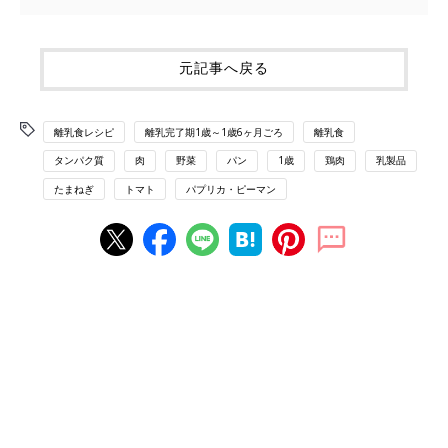
元記事へ戻る
離乳食レシピ
離乳完了期1歳～1歳6ヶ月ごろ
離乳食
タンパク質
肉
野菜
パン
1歳
鶏肉
乳製品
たまねぎ
トマト
パプリカ・ピーマン