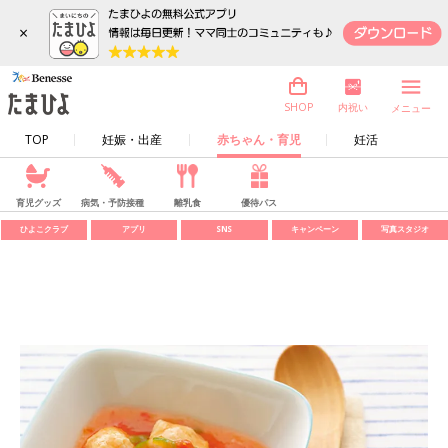
×
内祝い
SHOP
メニュー
TOP
妊娠・出産
赤ちゃん・育児
妊活
育児グッズ
病気・予防接種
離乳食
優待パス
ひよこクラブ
アプリ
SNS
キャンペーン
写真スタジオ