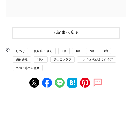
元記事へ戻る
しつけ
帆足暁子 さん
0歳
1歳
2歳
3歳
発育発達
4歳～
ひよこクラブ
１才２才のひよこクラブ
医師・専門家監修