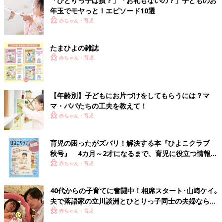
「ひとりっ子は損？」「お礼もないの？」子どものお
年玉でモヤっと！エピソード10選
赤ちゃん・育児
たまひよの雑誌
赤ちゃん・育児
【年齢別】子どもにお片づけをしてもらうには？マ
マ・パパたちの工夫を教えて！
赤ちゃん・育児
育児の困ったがズバリ！解決する本『ひよこクラブ
秋号』 4カ月～2才になるまで、育児に役立つ情報が
いっぱい！
赤ちゃん・育児
40代からの子育てに奮闘中！相席スタート･山﨑ケイ｡
夫で落語家の立川談洲とひとりっ子同士の夫婦ならで
はの不安とは･･･
赤ちゃん・育児