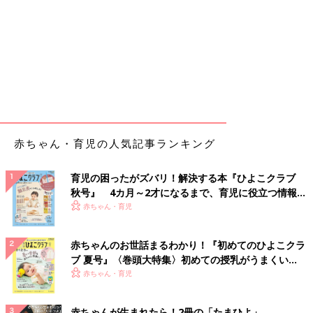
赤ちゃん・育児の人気記事ランキング
育児の困ったがズバリ！解決する本『ひよこクラブ
秋号』 4カ月～2才になるまで、育児に役立つ情報が
いっぱい！
赤ちゃん・育児
赤ちゃんのお世話まるわかり！『初めてのひよこクラ
ブ 夏号』〈巻頭大特集〉初めての授乳がうまくい
く！ おっぱい・ミルクの基本と夏のトラブル 解決テ
赤ちゃん・育児
ク
赤ちゃんが生まれたら！2冊の「たまひよ」