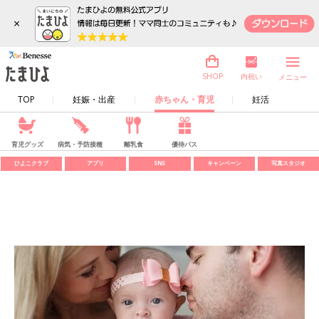
×
内祝い
SHOP
メニュー
TOP
妊娠・出産
赤ちゃん・育児
妊活
育児グッズ
病気・予防接種
離乳食
優待パス
ひよこクラブ
アプリ
SNS
キャンペーン
写真スタジオ