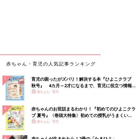
赤ちゃん・育児の人気記事ランキング
育児の困ったがズバリ！解決する本『ひよこクラブ
秋号』 4カ月～2才になるまで、育児に役立つ情報が
いっぱい！
赤ちゃん・育児
赤ちゃんのお世話まるわかり！『初めてのひよこクラ
ブ 夏号』〈巻頭大特集〉初めての授乳がうまくい
く！ おっぱい・ミルクの基本と夏のトラブル 解決テ
赤ちゃん・育児
ク
赤ちゃんが生まれたら！2冊の「たまひよ」