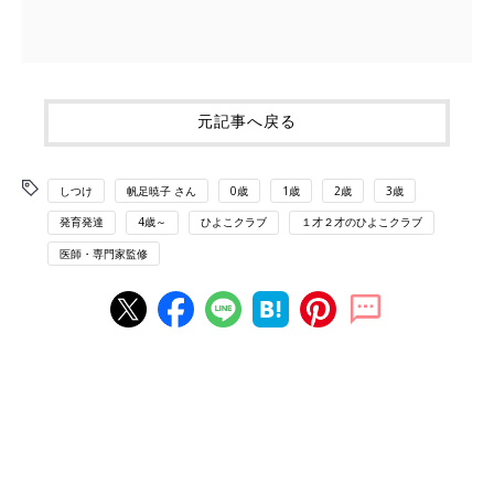
元記事へ戻る
しつけ
帆足暁子 さん
0歳
1歳
2歳
3歳
発育発達
4歳～
ひよこクラブ
１才２才のひよこクラブ
医師・専門家監修