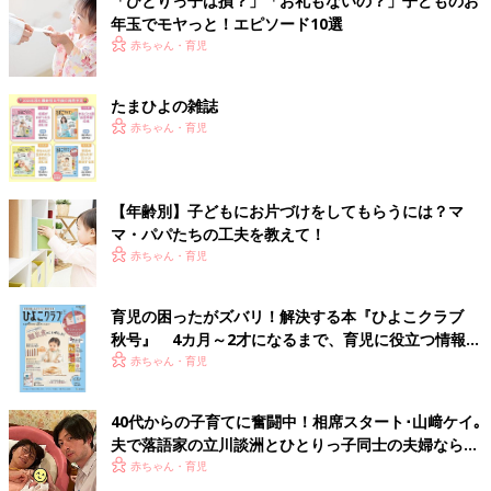
「ひとりっ子は損？」「お礼もないの？」子どものお
年玉でモヤっと！エピソード10選
赤ちゃん・育児
たまひよの雑誌
赤ちゃん・育児
【年齢別】子どもにお片づけをしてもらうには？マ
マ・パパたちの工夫を教えて！
赤ちゃん・育児
育児の困ったがズバリ！解決する本『ひよこクラブ
秋号』 4カ月～2才になるまで、育児に役立つ情報が
いっぱい！
赤ちゃん・育児
40代からの子育てに奮闘中！相席スタート･山﨑ケイ｡
夫で落語家の立川談洲とひとりっ子同士の夫婦ならで
はの不安とは･･･
赤ちゃん・育児