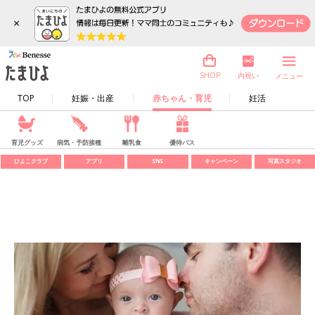
×
内祝い
SHOP
メニュー
TOP
妊娠・出産
赤ちゃん・育児
妊活
育児グッズ
病気・予防接種
離乳食
優待パス
ひよこクラブ
アプリ
SNS
キャンペーン
写真スタジオ