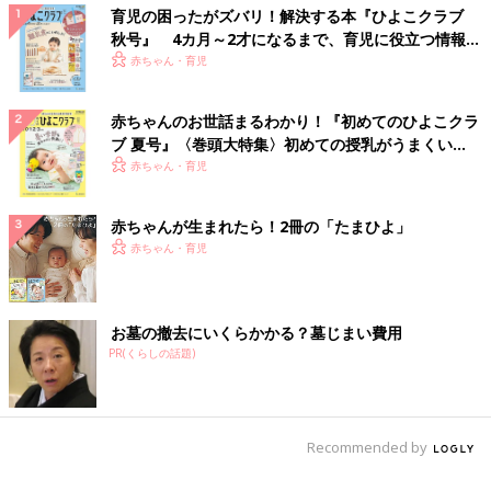
育児の困ったがズバリ！解決する本『ひよこクラブ
秋号』 4カ月～2才になるまで、育児に役立つ情報が
いっぱい！
赤ちゃん・育児
赤ちゃんのお世話まるわかり！『初めてのひよこクラ
ブ 夏号』〈巻頭大特集〉初めての授乳がうまくい
く！ おっぱい・ミルクの基本と夏のトラブル 解決テ
赤ちゃん・育児
ク
赤ちゃんが生まれたら！2冊の「たまひよ」
赤ちゃん・育児
お墓の撤去にいくらかかる？墓じまい費用
PR(くらしの話題)
Recommended by