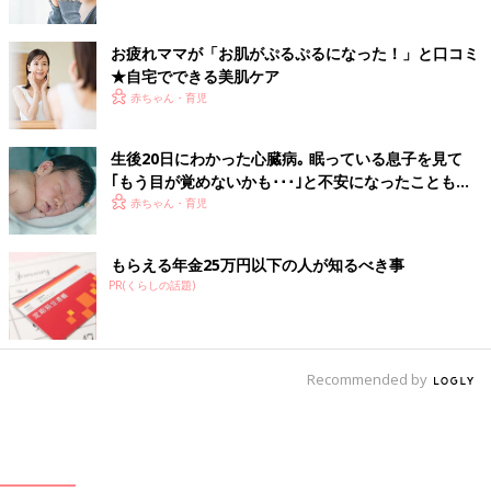
お疲れママが「お肌がぷるぷるになった！」と口コミ
★自宅でできる美肌ケア
赤ちゃん・育児
生後20日にわかった心臓病｡ 眠っている息子を見て
｢もう目が覚めないかも･･･｣と不安になったことも
【先天性心疾患】
赤ちゃん・育児
もらえる年金25万円以下の人が知るべき事
PR(くらしの話題)
Recommended by