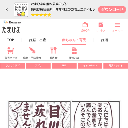
×
内祝い
SHOP
メニュー
TOP
妊娠・出産
赤ちゃん・育児
妊活
育児グッズ
病気・予防接種
離乳食
優待パス
ひよこクラブ
アプリ
SNS
キャンペーン
写真スタジオ