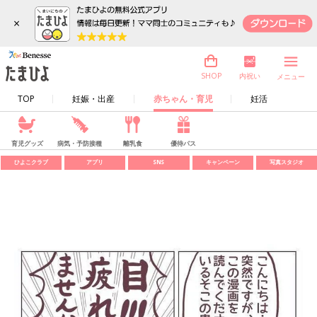
×
内祝い
SHOP
メニュー
TOP
妊娠・出産
赤ちゃん・育児
妊活
育児グッズ
病気・予防接種
離乳食
優待パス
ひよこクラブ
アプリ
SNS
キャンペーン
写真スタジオ