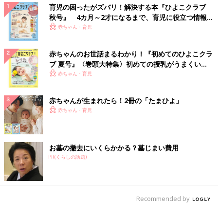
育児の困ったがズバリ！解決する本『ひよこクラブ
秋号』 4カ月～2才になるまで、育児に役立つ情報が
いっぱい！
赤ちゃん・育児
赤ちゃんのお世話まるわかり！『初めてのひよこクラ
ブ 夏号』〈巻頭大特集〉初めての授乳がうまくい
く！ おっぱい・ミルクの基本と夏のトラブル 解決テ
赤ちゃん・育児
ク
赤ちゃんが生まれたら！2冊の「たまひよ」
赤ちゃん・育児
お墓の撤去にいくらかかる？墓じまい費用
PR(くらしの話題)
Recommended by