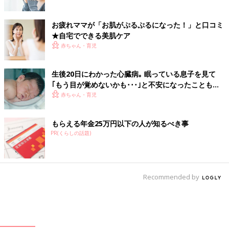
お疲れママが「お肌がぷるぷるになった！」と口コミ
★自宅でできる美肌ケア
赤ちゃん・育児
生後20日にわかった心臓病｡ 眠っている息子を見て
｢もう目が覚めないかも･･･｣と不安になったことも
【先天性心疾患】
赤ちゃん・育児
もらえる年金25万円以下の人が知るべき事
PR(くらしの話題)
Recommended by