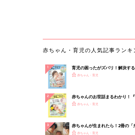
てのひよこクラブ 夏号』〈巻頭
赤ちゃん・育児
集〉初めての授乳がうまくいく！
っぱい・ミルクの基本と夏のトラ
解決テク
赤ちゃんが生まれたら！2冊の「
ひよ」
赤ちゃん・育児
事例から学ぶ『特権アクセス管理
PR（KeeperSecurity）
ランキングをもっと見る