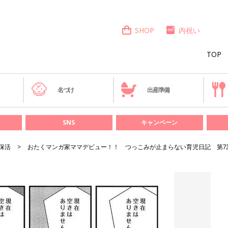
SHOP
内祝い
TOP
き
名づけ
出産準備
SNS
キャンペーン
保活
おたくマンガ家ママデビュー！！ つっこみが止まらない育児日記 第7