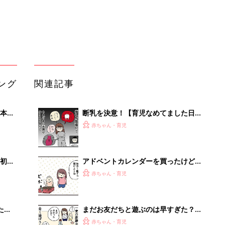
大特
【育児なめてました日記シーズン2
赤ちゃん・育児
 お
#76】
ブル
たま
まだお友だちと遊ぶのは早すぎた？と
思いきや…【育児なめてました日記シ
赤ちゃん・育児
ーズン2 #75】
育児の困ったがズバリ！解決する本
』
『ひよこクラブ 夏号』 4カ月～2才
赤ちゃん・育児
になるまで、育児に役立つ情報がいっ
ぱい！
お人形をお世話する娘を見て泣く【育
児なめてました日記シーズン2 #74】
赤ちゃん・育児
事例から学ぶ『特権アクセス管理』
PR（KeeperSecurity）