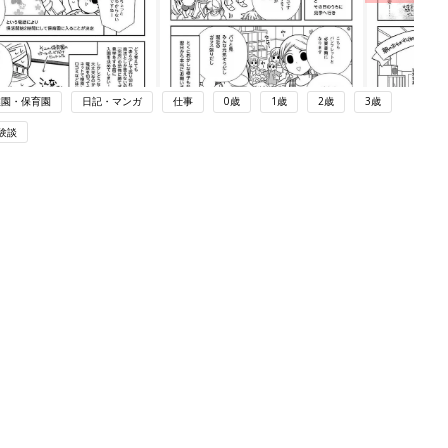
稚園・保育園
日記・マンガ
仕事
0歳
1歳
2歳
3歳
験談
ング
関連記事
本
断乳を決意！【育児なめてました日記
2才
シーズン2 #77】
赤ちゃん・育児
いっ
初め
アドベントカレンダーを買ったけど…