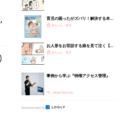
Recommended by
離乳食はいつから？進め方は？「たまひよ きほんの離
乳食」
授乳の悩みや初めての離乳食作りに役立つ
子育てとお金
につ
妊娠・出産・育児にかかる費用やもらえる補助
金・助成金を解説