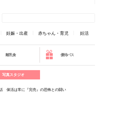
妊娠・出産
赤ちゃん・育児
妊活
離乳食
優待パス
写真スタジオ
話 保活は常に『完売』の恐怖との闘い