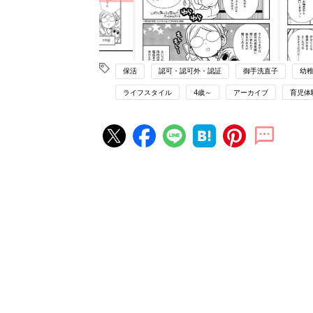
保活
認可・認可外・認証
御手洗直子
幼
ライフスタイル
4歳～
アーカイブ
育児体
赤ちゃん・育児の人気記事ランキ
育児の困ったがズバリ！解決する
『ひよこクラブ 夏号』 4カ月～
赤ちゃん・育児
になるまで、育児に役立つ情報が
ぱい！
赤ちゃんのお世話まるわかり！『