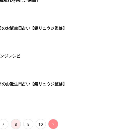
7
8
9
10
>
生後日数に合った情報を毎日お届け
ら産後まで長く使える無料アプリ
ダウンロード