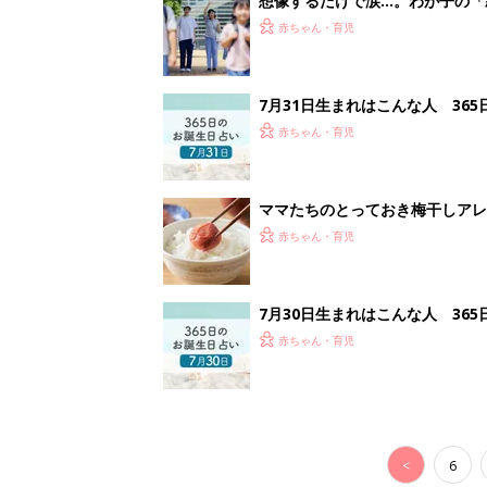
<
6
妊娠日数や
妊娠中か