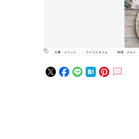
行事・イベント
ライフスタイル
料理・グルメ・
赤ちゃん・育児の人気記事ランキ
育児の困ったがズバリ！解決する
『ひよこクラブ 夏号』 4カ月～
赤ちゃん・育児
になるまで、育児に役立つ情報が
ぱい！