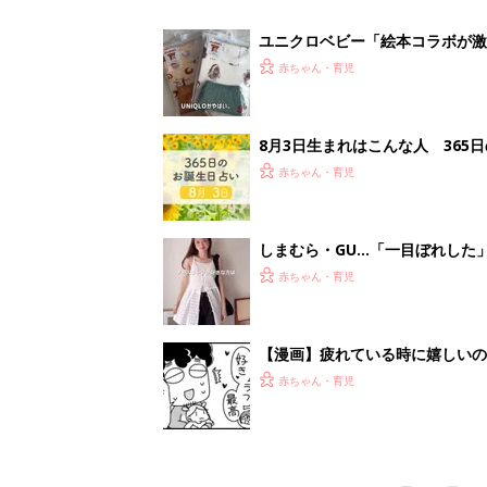
助け『ふうふう子育て ＃90』
赤ちゃん・育児
<
3
妊娠日数や
妊娠中か