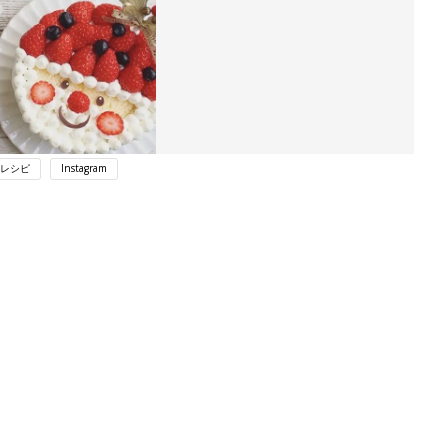
レシピ
Instagram
ング
関連記事
本
【医師監修】妊娠中、チーズケーキは
2才
食べていい？それともダメ？
赤ちゃん・育児
いっ