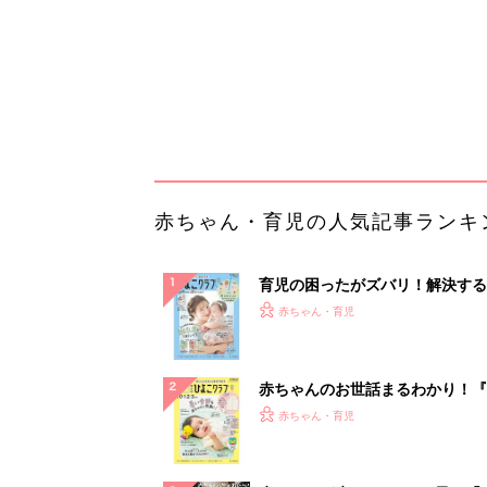
赤ちゃんのお世話まるわかり！『
てのひよこクラブ 夏号』〈巻頭
赤ちゃん・育児
集〉初めての授乳がうまくいく！
っぱい・ミルクの基本と夏のトラ
解決テク
赤ちゃんが生まれたら！2冊の「
ひよ」
赤ちゃん・育児
管理職に求められるAI活用。最
るべき3つのことと、NGな自己
PR（ビズヒント）
ランキングをもっと見る