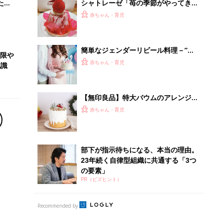
の要素」
PR（ビズヒント）
Recommended by
離乳食はいつから？進め方は？「たまひよ きほんの離
乳食」
授乳の悩みや初めての離乳食作りに役立つ
子育てとお金
につ
妊娠・出産・育児にかかる費用やもらえる補助
金・助成金を解説