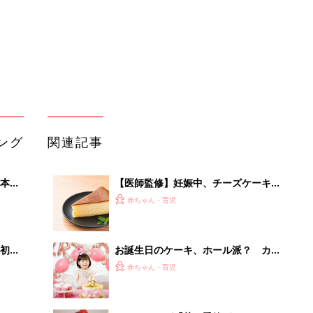
初め
お誕生日のケーキ、ホール派？ カッ
大特
ト派？
赤ちゃん・育児
 お
ブル
たま
シャトレーゼ「苺の季節がやってき
た！」「色鮮やかで美味しそう！」食
赤ちゃん・育児
べたくなる★苺ケーキ4選
簡単なジェンダーリビール料理－”ま
低限や
いにちのたまひよ”の体験談
赤ちゃん・育児
認識
【無印良品】特大バウムのアレンジケ
ーキがインスタで話題！
赤ちゃん・育児
部下が指示待ちになる、本当の理由。
23年続く自律型組織に共通する「3つ