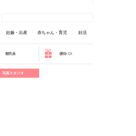
妊娠・出産
赤ちゃん・育児
妊活
離乳食
優待パス
写真スタジオ