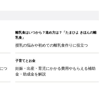
かわ！」「肌着・パジャマ・Tシャツも！」買うべき夏アイテム
日のお誕生日占い【鏡リュウジ監修】
」「体形カバーができる」この夏大人気の主役級キャミソール5選
のは、プラスアルファの提案じゃなくて、マイナスをゼロに戻す手