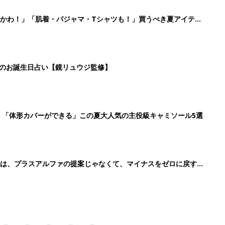
4
5
6
7
>
生後日数に合った情報を毎日お届け
ら産後まで長く使える無料アプリ
ダウンロード