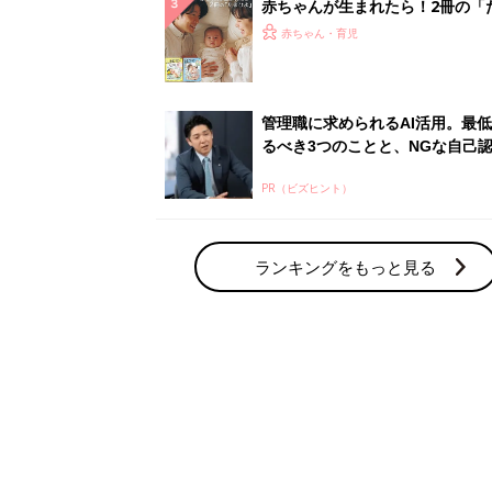
赤ちゃん・育児の人気テーマ
育児日記・マンガ
出産・育児あるあるをマンガで楽しもう
赤ちゃんの病気
赤ちゃんの病気や事故・ケガ、ホームケア
いてまとめました