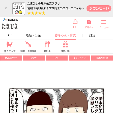
×
内祝い
SHOP
メニュー
TOP
妊娠・出産
赤ちゃん・育児
妊活
育児グッズ
病気・予防接種
離乳食
優待パス
ひよこクラブ
アプリ
SNS
キャンペーン
写真スタジオ