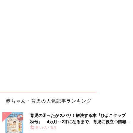
赤ちゃん・育児の人気記事ランキング
育児の困ったがズバリ！解決する本『ひよこクラブ
秋号』 4カ月～2才になるまで、育児に役立つ情報が
いっぱい！
赤ちゃん・育児