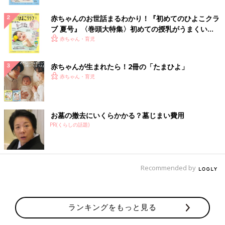
赤ちゃんのお世話まるわかり！『初めてのひよこクラ
ブ 夏号』〈巻頭大特集〉初めての授乳がうまくい
く！ おっぱい・ミルクの基本と夏のトラブル 解決テ
赤ちゃん・育児
ク
赤ちゃんが生まれたら！2冊の「たまひよ」
赤ちゃん・育児
お墓の撤去にいくらかかる？墓じまい費用
PR(くらしの話題)
Recommended by
ランキングをもっと見る