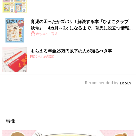
育児の困ったがズバリ！解決する本『ひよこクラブ
秋号』 4カ月～2才になるまで、育児に役立つ情報が
いっぱい！
赤ちゃん・育児
もらえる年金25万円以下の人が知るべき事
PR(くらしの話題)
Recommended by
特集