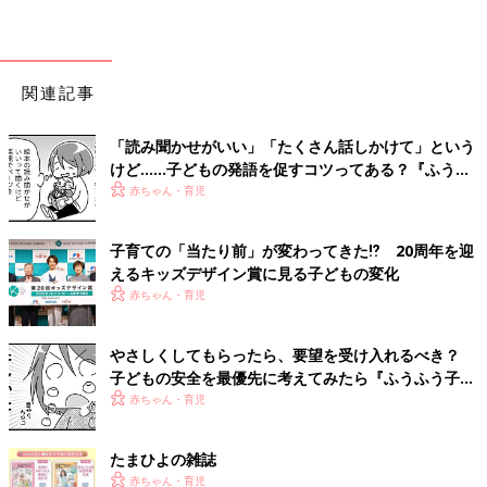
関連記事
「読み聞かせがいい」「たくさん話しかけて」という
けど……子どもの発語を促すコツってある？『ふうふ
う子育て ＃64』
赤ちゃん・育児
子育ての「当たり前」が変わってきた⁉ 20周年を迎
えるキッズデザイン賞に見る子どもの変化
赤ちゃん・育児
やさしくしてもらったら、要望を受け入れるべき？
子どもの安全を最優先に考えてみたら『ふうふう子育
て ＃59』
赤ちゃん・育児
たまひよの雑誌
赤ちゃん・育児