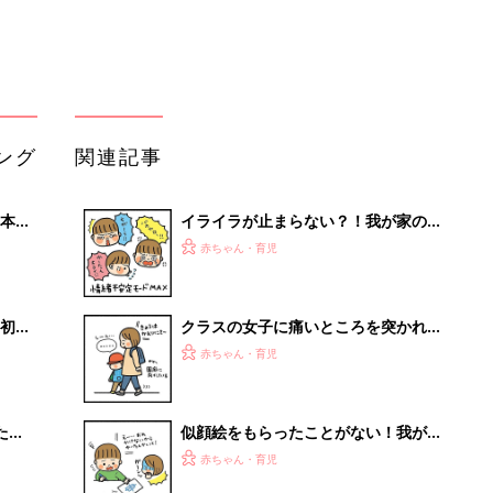
 お
かよし兄妹日記vol.29】
ブル
たま
似顔絵をもらったことがない！我が子
の画伯スイッチを探せ！大作戦【なか
赤ちゃん・育児
よし兄妹日記vol.30】
「ばか」って言った人は許しません！
セール
我が家の風紀委員長誕生？！【なかよ
赤ちゃん・育児
し兄妹日記vol.31】
ファッションのポイントは「トキめ
き」！？朝支度の悩み事。【なかよし
赤ちゃん・育児
兄妹日記vol.33】
「え、こんなセールやってたの？」8
0％OFF以上が続々登場！Amazonの
本気が...
PR（Amazon）