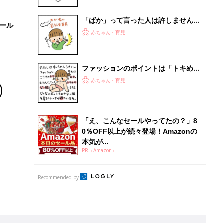
Recommended by
離乳食はいつから？進め方は？「たまひよ きほんの離
乳食」
授乳の悩みや初めての離乳食作りに役立つ
子育てとお金
につ
妊娠・出産・育児にかかる費用やもらえる補助
金・助成金を解説