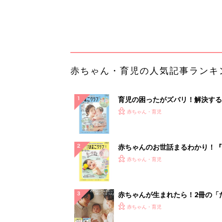
集〉初めての授乳がうまくいく！
っぱい・ミルクの基本と夏のトラ
解決テク
赤ちゃんが生まれたら！2冊の「
ひよ」
赤ちゃん・育児
【毎日変わる】Amazonタイム
が見逃せない！
PR（Amazon）
ランキングをもっと見る