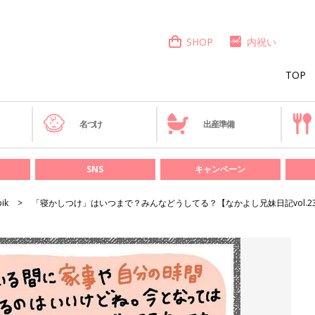
SHOP
内祝い
TOP
き
名づけ
出産準備
SNS
キャンペーン
bik
「寝かしつけ」はいつまで？みんなどうしてる？【なかよし兄妹日記vol.2