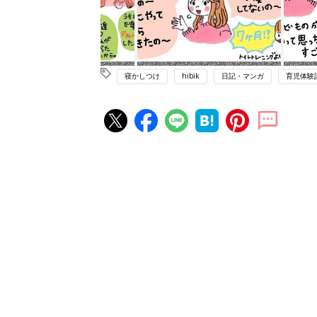
寝かしつけ
hibik
日記・マンガ
育児体験
赤ちゃん・育児の人気記事ランキ
育児の困ったがズバリ！解決する
『ひよこクラブ 夏号』 4カ月～
赤ちゃん・育児
になるまで、育児に役立つ情報が
ぱい！
赤ちゃんのお世話まるわかり！『
てのひよこクラブ 夏号』〈巻頭
赤ちゃん・育児