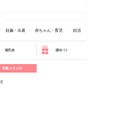
妊娠・出産
赤ちゃん・育児
妊活
離乳食
優待パス
写真スタジオ
3】