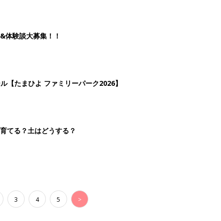
3
4
5
>
生後日数に合った情報を毎日お届け
ら産後まで長く使える無料アプリ
ダウンロード