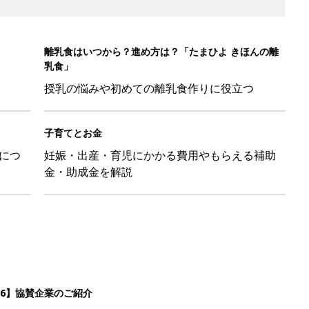
26】協賛企業のご紹介
&体験談大募集！！
ール【たまひよ ファミリーパーク2026】
を育てる？土はどうする？