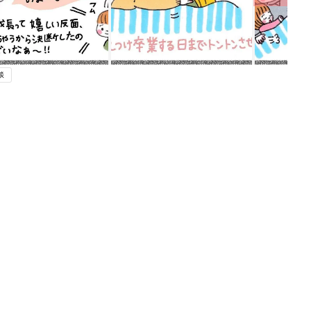
談
ング
関連記事
本
イライラが止まらない？！我が家の必
2才
殺クールダウン法！【なかよし兄妹日
赤ちゃん・育児
いっ
記vol.25】
初め
クラスの女子に痛いところを突かれ
大特
た！〜５歳児のプライドと主張〜【な
赤ちゃん・育児