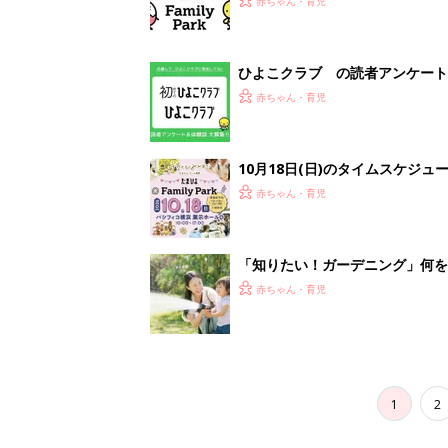
1
2
妊娠日数や
妊娠中か