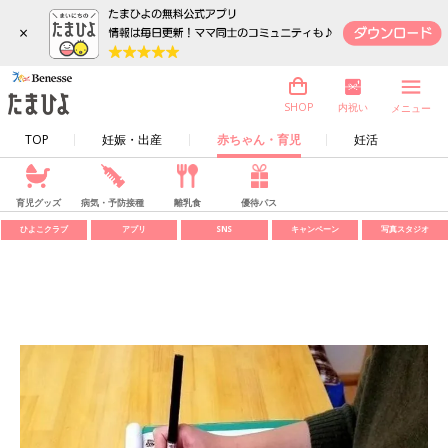
×
内祝い
SHOP
メニュー
TOP
妊娠・出産
赤ちゃん・育児
妊活
育児グッズ
病気・予防接種
離乳食
優待パス
ひよこクラブ
アプリ
SNS
キャンペーン
写真スタジオ