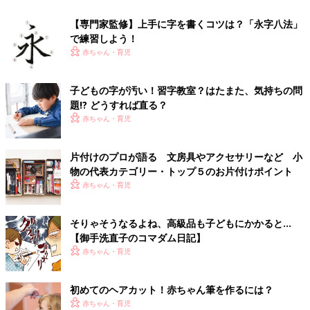
【専門家監修】上手に字を書くコツは？「永字八法」
で練習しよう！
赤ちゃん・育児
子どもの字が汚い！習字教室？はたまた、気持ちの問
題!? どうすれば直る？
赤ちゃん・育児
片付けのプロが語る 文房具やアクセサリーなど 小
物の代表カテゴリー・トップ５のお片付けポイント
赤ちゃん・育児
そりゃそうなるよね、高級品も子どもにかかると…
【御手洗直子のコマダム日記】
赤ちゃん・育児
初めてのヘアカット！赤ちゃん筆を作るには？
赤ちゃん・育児