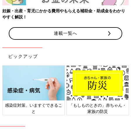
連載一覧へ
ピックアップ
・
日本外来小児科学会リーフレッ
六星占術 細木かおりさんの人生
ト検討会
相談