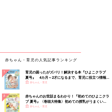
赤ちゃん・育児の人気記事ランキング
育児の困ったがズバリ！解決する本『ひよこクラブ
夏号』 4カ月～2才になるまで、育児に役立つ情報が
いっぱい！
赤ちゃん・育児
赤ちゃんのお世話まるわかり！『初めてのひよこクラ
ブ 夏号』〈巻頭大特集〉初めての授乳がうまくい
く！ おっぱい・ミルクの基本と夏のトラブル 解決テ
赤ちゃん・育児
ク