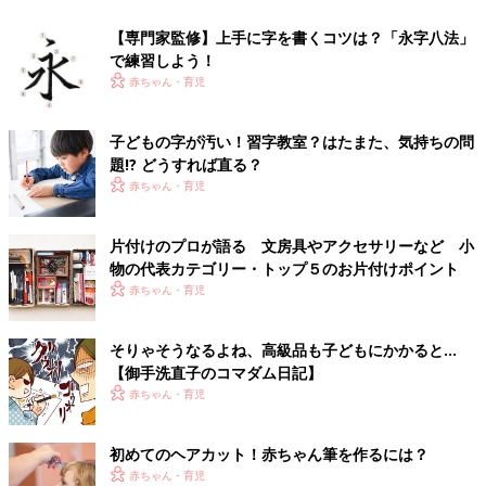
【専門家監修】上手に字を書くコツは？「永字八法」
で練習しよう！
赤ちゃん・育児
子どもの字が汚い！習字教室？はたまた、気持ちの問
題!? どうすれば直る？
赤ちゃん・育児
片付けのプロが語る 文房具やアクセサリーなど 小
物の代表カテゴリー・トップ５のお片付けポイント
赤ちゃん・育児
そりゃそうなるよね、高級品も子どもにかかると…
【御手洗直子のコマダム日記】
赤ちゃん・育児
初めてのヘアカット！赤ちゃん筆を作るには？
赤ちゃん・育児