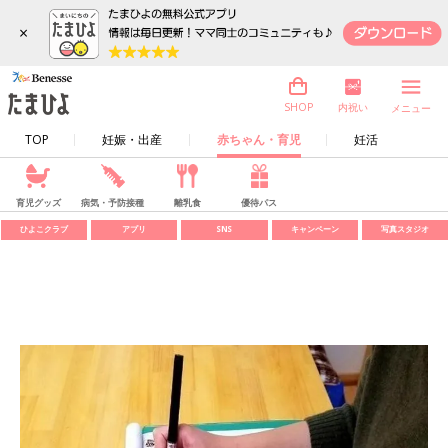
×
内祝い
SHOP
メニュー
TOP
妊娠・出産
赤ちゃん・育児
妊活
育児グッズ
病気・予防接種
離乳食
優待パス
ひよこクラブ
アプリ
SNS
キャンペーン
写真スタジオ