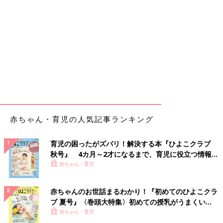
赤ちゃん・育児の人気記事ランキング
育児の困ったがズバリ！解決する本『ひよこクラブ
秋号』 4カ月～2才になるまで、育児に役立つ情報が
いっぱい！
赤ちゃん・育児
赤ちゃんのお世話まるわかり！『初めてのひよこクラ
ブ 夏号』〈巻頭大特集〉初めての授乳がうまくい
く！ おっぱい・ミルクの基本と夏のトラブル 解決テ
赤ちゃん・育児
ク