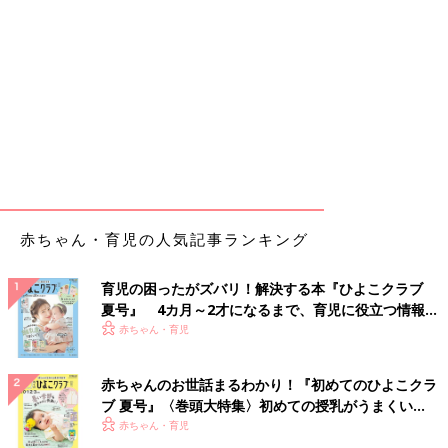
赤ちゃん・育児の人気記事ランキング
育児の困ったがズバリ！解決する本『ひよこクラブ
夏号』 4カ月～2才になるまで、育児に役立つ情報が
いっぱい！
赤ちゃん・育児
赤ちゃんのお世話まるわかり！『初めてのひよこクラ
ブ 夏号』〈巻頭大特集〉初めての授乳がうまくい
く！ おっぱい・ミルクの基本と夏のトラブル 解決テ
赤ちゃん・育児
ク