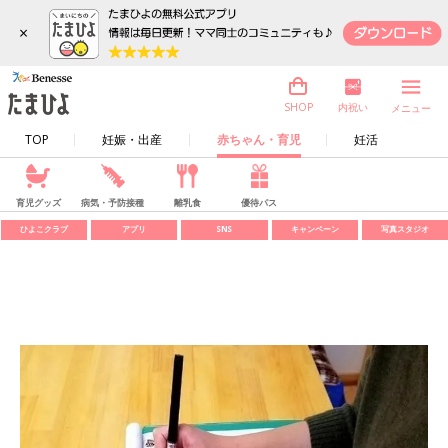
×
内祝い
SHOP
メニュー
TOP
妊娠・出産
赤ちゃん・育児
妊活
育児グッズ
病気・予防接種
離乳食
優待パス
ひよこクラブ
アプリ
SNS
キャンペーン
写真スタジオ