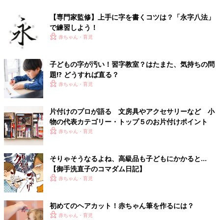
【専門家監修】上手に字を書くコツは？「永字八法」
で練習しよう！
赤ちゃん・育児
子どもの字が汚い！習字教室？はたまた、気持ちの問
題!? どうすれば直る？
赤ちゃん・育児
片付けのプロが語る 文房具やアクセサリーなど 小
物の代表カテゴリー・トップ５のお片付けポイント
赤ちゃん・育児
そりゃそうなるよね、高級品も子どもにかかると…
【御手洗直子のコマダム日記】
赤ちゃん・育児
初めてのヘアカット！赤ちゃん筆を作るには？
赤ちゃん・育児