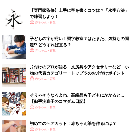
【専門家監修】上手に字を書くコツは？「永字八法」
で練習しよう！
赤ちゃん・育児
子どもの字が汚い！習字教室？はたまた、気持ちの問
題!? どうすれば直る？
赤ちゃん・育児
片付けのプロが語る 文房具やアクセサリーなど 小
物の代表カテゴリー・トップ５のお片付けポイント
赤ちゃん・育児
そりゃそうなるよね、高級品も子どもにかかると…
【御手洗直子のコマダム日記】
赤ちゃん・育児
初めてのヘアカット！赤ちゃん筆を作るには？
赤ちゃん・育児