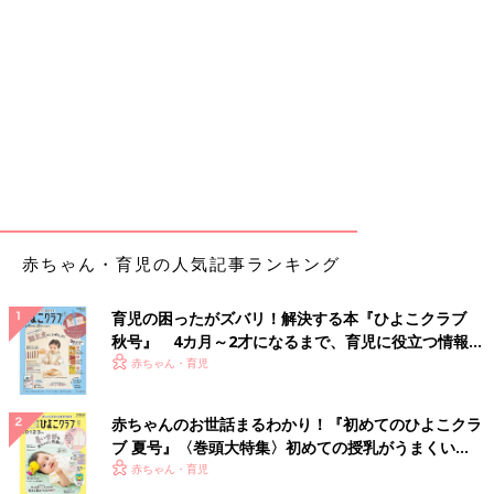
赤ちゃん・育児の人気記事ランキング
育児の困ったがズバリ！解決する本『ひよこクラブ
秋号』 4カ月～2才になるまで、育児に役立つ情報が
いっぱい！
赤ちゃん・育児
赤ちゃんのお世話まるわかり！『初めてのひよこクラ
ブ 夏号』〈巻頭大特集〉初めての授乳がうまくい
く！ おっぱい・ミルクの基本と夏のトラブル 解決テ
赤ちゃん・育児
ク