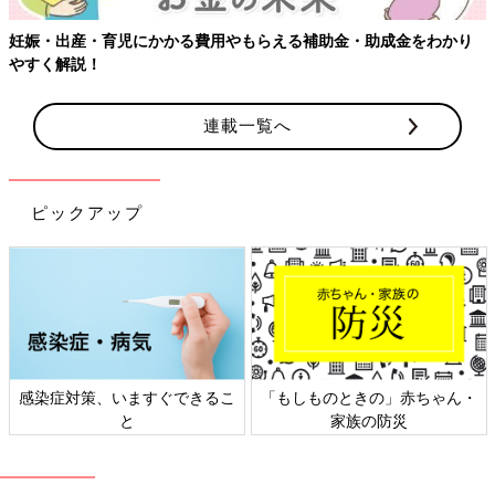
連載一覧へ
ピックアップ
ん・
日本外来小児科学会リーフレッ
六星占術 細木かおりさんの人
ト検討会
相談