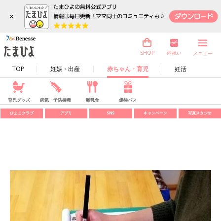
×
内祝い
SHOP
メニュー
TOP
妊娠・出産
赤ちゃん・育児
妊活
育児グッズ
病気・予防接種
離乳食
優待パス
ひよこクラブ
アプリ
SNS
キャンペーン
写真スタジオ