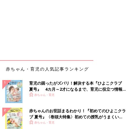
赤ちゃん・育児の人気記事ランキング
育児の困ったがズバリ！解決する本『ひよこクラブ
夏号』 4カ月～2才になるまで、育児に役立つ情報が
いっぱい！
赤ちゃん・育児
赤ちゃんのお世話まるわかり！『初めてのひよこクラ
ブ 夏号』〈巻頭大特集〉初めての授乳がうまくい
く！ おっぱい・ミルクの基本と夏のトラブル 解決テ
赤ちゃん・育児
ク