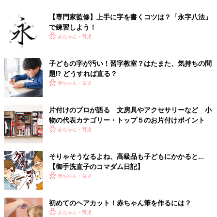
【専門家監修】上手に字を書くコツは？「永字八法」
で練習しよう！
赤ちゃん・育児
子どもの字が汚い！習字教室？はたまた、気持ちの問
題!? どうすれば直る？
赤ちゃん・育児
片付けのプロが語る 文房具やアクセサリーなど 小
物の代表カテゴリー・トップ５のお片付けポイント
赤ちゃん・育児
そりゃそうなるよね、高級品も子どもにかかると…
【御手洗直子のコマダム日記】
赤ちゃん・育児
初めてのヘアカット！赤ちゃん筆を作るには？
赤ちゃん・育児