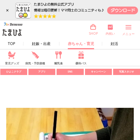
×
内祝い
SHOP
メニュー
TOP
妊娠・出産
赤ちゃん・育児
妊活
育児グッズ
病気・予防接種
離乳食
優待パス
ひよこクラブ
アプリ
SNS
キャンペーン
写真スタジオ