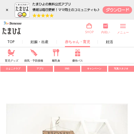
×
内祝い
SHOP
メニュー
TOP
妊娠・出産
赤ちゃん・育児
妊活
育児グッズ
病気・予防接種
離乳食
優待パス
ひよこクラブ
アプリ
SNS
キャンペーン
写真スタジオ