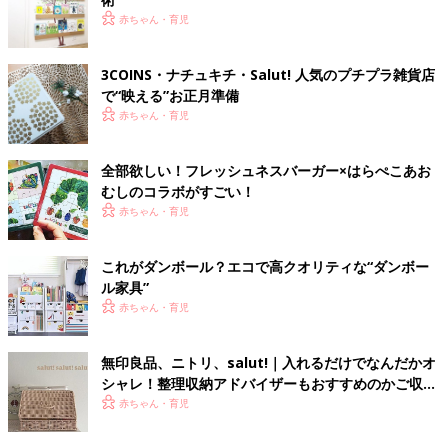
赤ちゃん・育児
3COINS・ナチュキチ・Salut! 人気のプチプラ雑貨店
で“映える”お正月準備
赤ちゃん・育児
全部欲しい！フレッシュネスバーガー×はらぺこあお
むしのコラボがすごい！
赤ちゃん・育児
これがダンボール？エコで高クオリティな“ダンボー
ル家具”
赤ちゃん・育児
無印良品、ニトリ、salut!｜入れるだけでなんだかオ
シャレ！整理収納アドバイザーもおすすめのかご収納
4選
赤ちゃん・育児