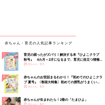
赤ちゃん・育児の人気記事ランキング
育児の困ったがズバリ！解決する本『ひよこクラブ
秋号』 4カ月～2才になるまで、育児に役立つ情報が
いっぱい！
赤ちゃん・育児
赤ちゃんのお世話まるわかり！『初めてのひよこクラ
ブ 夏号』〈巻頭大特集〉初めての授乳がうまくい
く！ おっぱい・ミルクの基本と夏のトラブル 解決テ
赤ちゃん・育児
ク
赤ちゃんが生まれたら！2冊の「たまひよ」
赤ちゃん・育児