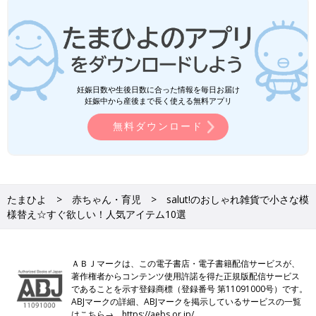
妊娠日数や生後日数に合った情報を毎日お届け
妊娠中から産後まで長く使える無料アプリ
無料ダウンロード
たまひよ
赤ちゃん・育児
salut!のおしゃれ雑貨で小さな模
様替え☆すぐ欲しい！人気アイテム10選
ＡＢＪマークは、この電子書店・電子書籍配信サービスが、
著作権者からコンテンツ使用許諾を得た正規版配信サービス
であることを示す登録商標（登録番号 第11091000号）です。
ABJマークの詳細、ABJマークを掲示しているサービスの一覧
はこちら→
https://aebs.or.jp/