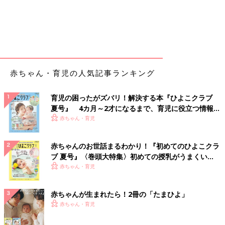
赤ちゃん・育児の人気記事ランキング
育児の困ったがズバリ！解決する本『ひよこクラブ
夏号』 4カ月～2才になるまで、育児に役立つ情報が
いっぱい！
赤ちゃん・育児
赤ちゃんのお世話まるわかり！『初めてのひよこクラ
ブ 夏号』〈巻頭大特集〉初めての授乳がうまくい
く！ おっぱい・ミルクの基本と夏のトラブル 解決テ
赤ちゃん・育児
ク
赤ちゃんが生まれたら！2冊の「たまひよ」
赤ちゃん・育児