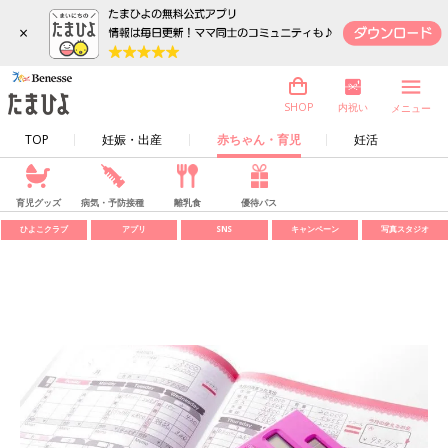
×
内祝い
SHOP
メニュー
TOP
妊娠・出産
赤ちゃん・育児
妊活
育児グッズ
病気・予防接種
離乳食
優待パス
ひよこクラブ
アプリ
SNS
キャンペーン
写真スタジオ