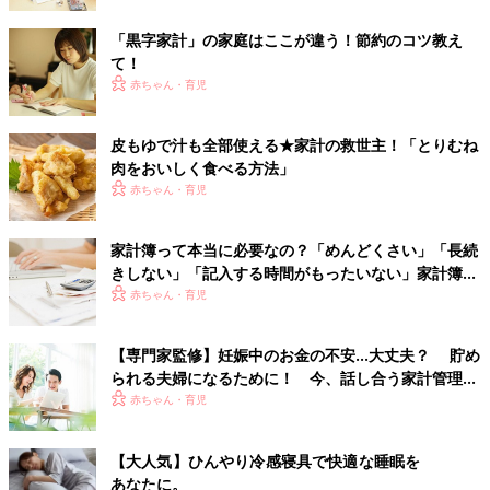
「黒字家計」の家庭はここが違う！節約のコツ教え
て！
赤ちゃん・育児
皮もゆで汁も全部使える★家計の救世主！「とりむね
肉をおいしく食べる方法」
赤ちゃん・育児
家計簿って本当に必要なの？「めんどくさい」「長続
きしない」「記入する時間がもったいない」家計簿の
お悩みをFPに聞く
赤ちゃん・育児
【専門家監修】妊娠中のお金の不安…大丈夫？ 貯め
られる夫婦になるために！ 今、話し合う家計管理と
節約のポイントは？
赤ちゃん・育児
【大人気】ひんやり冷感寝具で快適な睡眠を
あなたに。