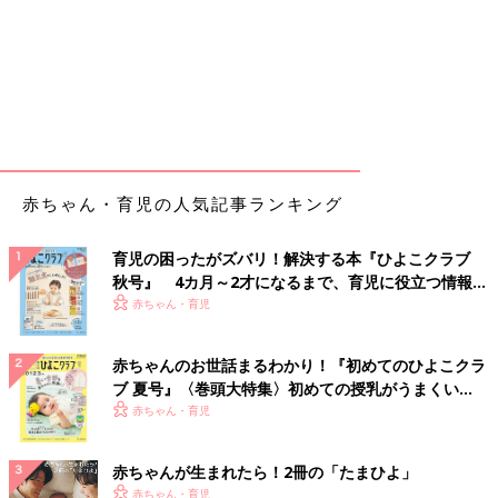
赤ちゃん・育児の人気記事ランキング
育児の困ったがズバリ！解決する本『ひよこクラブ
秋号』 4カ月～2才になるまで、育児に役立つ情報が
いっぱい！
赤ちゃん・育児
赤ちゃんのお世話まるわかり！『初めてのひよこクラ
ブ 夏号』〈巻頭大特集〉初めての授乳がうまくい
く！ おっぱい・ミルクの基本と夏のトラブル 解決テ
赤ちゃん・育児
ク
赤ちゃんが生まれたら！2冊の「たまひよ」
赤ちゃん・育児