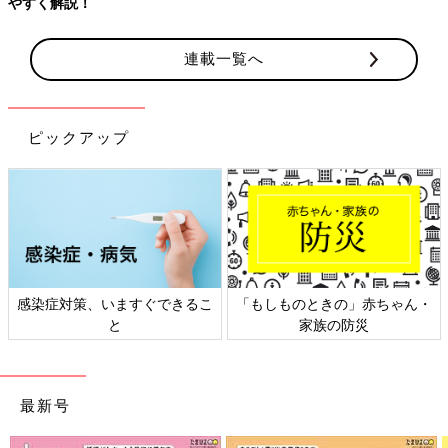
連載一覧へ
ピックアップ
ん・
日本外来小児科学会リーフレッ
六星占術 細木かおりさんの人
ト検討会
相談
最新号