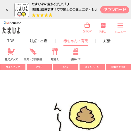
×
内祝い
SHOP
メニュー
TOP
妊娠・出産
赤ちゃん・育児
妊活
育児グッズ
病気・予防接種
離乳食
優待パス
ひよこクラブ
アプリ
SNS
キャンペーン
写真スタジオ