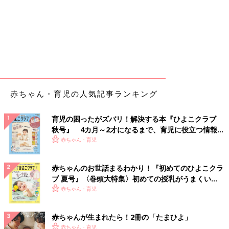
赤ちゃん・育児の人気記事ランキング
育児の困ったがズバリ！解決する本『ひよこクラブ
秋号』 4カ月～2才になるまで、育児に役立つ情報が
いっぱい！
赤ちゃん・育児
赤ちゃんのお世話まるわかり！『初めてのひよこクラ
ブ 夏号』〈巻頭大特集〉初めての授乳がうまくい
く！ おっぱい・ミルクの基本と夏のトラブル 解決テ
赤ちゃん・育児
ク
赤ちゃんが生まれたら！2冊の「たまひよ」
赤ちゃん・育児