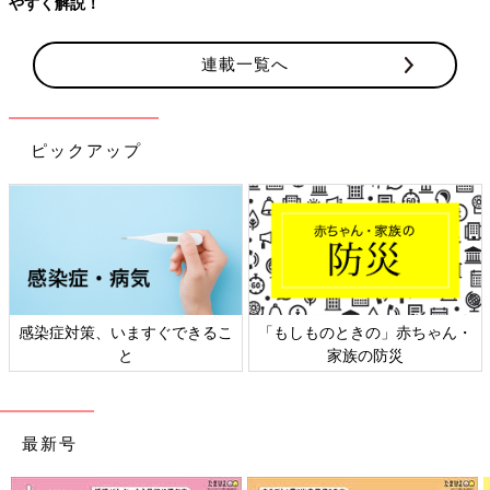
連載一覧へ
ピックアップ
策、いますぐできるこ
「もしものときの」赤ちゃん・
日本外来小
と
家族の防災
最新号