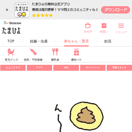
×
内祝い
SHOP
メニュー
TOP
妊娠・出産
赤ちゃん・育児
妊活
育児グッズ
病気・予防接種
離乳食
優待パス
ひよこクラブ
アプリ
SNS
キャンペーン
写真スタジオ