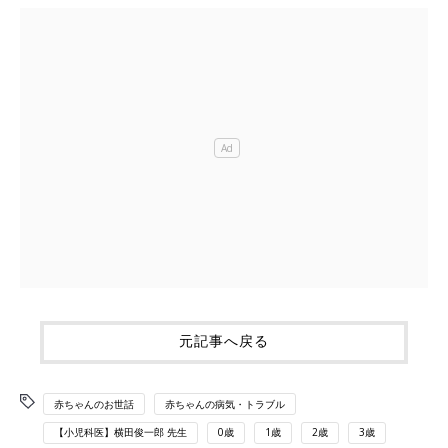
元記事へ戻る
赤ちゃんのお世話
赤ちゃんの病気・トラブル
【小児科医】横田俊一郎 先生
0歳
1歳
2歳
3歳