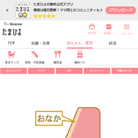
×
内祝い
SHOP
メニュー
TOP
妊娠・出産
赤ちゃん・育児
妊活
育児グッズ
病気・予防接種
離乳食
優待パス
ひよこクラブ
アプリ
SNS
キャンペーン
写真スタジオ