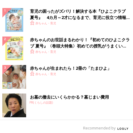
育児の困ったがズバリ！解決する本『ひよこクラブ
夏号』 4カ月～2才になるまで、育児に役立つ情報が
いっぱい！
赤ちゃん・育児
赤ちゃんのお世話まるわかり！『初めてのひよこクラ
ブ 夏号』〈巻頭大特集〉初めての授乳がうまくい
く！ おっぱい・ミルクの基本と夏のトラブル 解決テ
赤ちゃん・育児
ク
赤ちゃんが生まれたら！2冊の「たまひよ」
赤ちゃん・育児
お墓の撤去にいくらかかる？墓じまい費用
PR(くらしの話題)
Recommended by