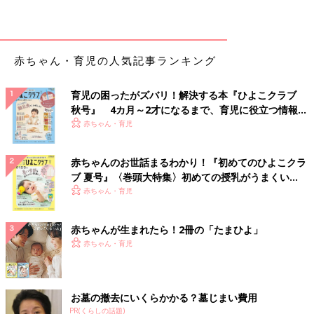
赤ちゃん・育児の人気記事ランキング
育児の困ったがズバリ！解決する本『ひよこクラブ
秋号』 4カ月～2才になるまで、育児に役立つ情報が
いっぱい！
赤ちゃん・育児
赤ちゃんのお世話まるわかり！『初めてのひよこクラ
ブ 夏号』〈巻頭大特集〉初めての授乳がうまくい
く！ おっぱい・ミルクの基本と夏のトラブル 解決テ
赤ちゃん・育児
ク
赤ちゃんが生まれたら！2冊の「たまひよ」
赤ちゃん・育児
お墓の撤去にいくらかかる？墓じまい費用
PR(くらしの話題)