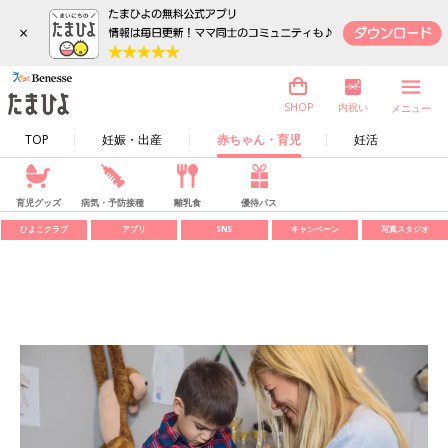
×
内祝い
SHOP
メニュー
TOP
妊娠・出産
赤ちゃん・育児
妊活
育児グッズ
病気・予防接種
離乳食
優待パス
ひよこクラブ
アプリ
SNS
キャンペーン
写真スタジオ