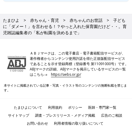
たまひよ
赤ちゃん・育児
赤ちゃんのお世話
子ども
に「ダメー！」を言わせる！？やっと入れた保育園だけど・・。育
児雑誌編集者の「私が転園を決めるまで」
ＡＢＪマークは、この電子書店・電子書籍配信サービスが、
著作権者からコンテンツ使用許諾を得た正規版配信サービス
であることを示す登録商標（登録番号 第11091000号）です。
ABJマークの詳細、ABJマークを掲示しているサービスの一覧
はこちら→
https://aebs.or.jp/
本サイトに掲載されている記事・写真・イラスト等のコンテンツの無断転載を禁じま
す。
たまひよについて
利用規約
ポリシー
医師・専門家一覧
サイトマップ
調査・プレスリリース・メディア掲載
広告のご相談
お問い合わせ
利用者情報の取り扱いについて