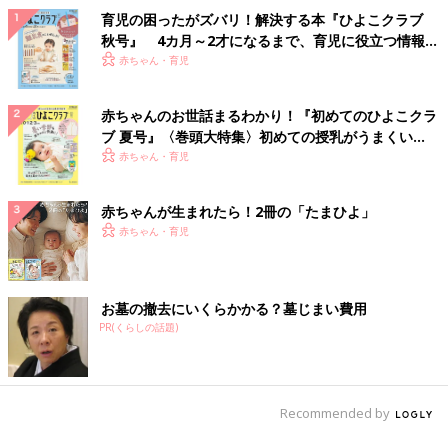
育児の困ったがズバリ！解決する本『ひよこクラブ
秋号』 4カ月～2才になるまで、育児に役立つ情報が
いっぱい！
赤ちゃん・育児
赤ちゃんのお世話まるわかり！『初めてのひよこクラ
ブ 夏号』〈巻頭大特集〉初めての授乳がうまくい
く！ おっぱい・ミルクの基本と夏のトラブル 解決テ
赤ちゃん・育児
ク
赤ちゃんが生まれたら！2冊の「たまひよ」
赤ちゃん・育児
お墓の撤去にいくらかかる？墓じまい費用
PR(くらしの話題)
Recommended by