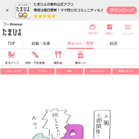
×
内祝い
SHOP
メニュー
TOP
妊娠・出産
赤ちゃん・育児
妊活
育児グッズ
病気・予防接種
離乳食
優待パス
ひよこクラブ
アプリ
SNS
キャンペーン
写真スタジオ