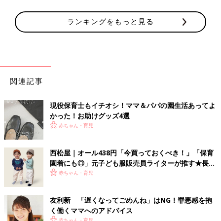
ランキングをもっと見る
関連記事
現役保育士もイチオシ！ママ＆パパの園生活あってよ
かった！お助けグッズ4選
赤ちゃん・育児
西松屋｜オール438円「今買っておくべき！」「保育
園着にも◎」元子ども服販売員ライターが推す★長袖
Tシャツ5選
赤ちゃん・育児
友利新 「遅くなってごめんね」はNG！罪悪感を抱
く働くママへのアドバイス
赤ちゃん・育児