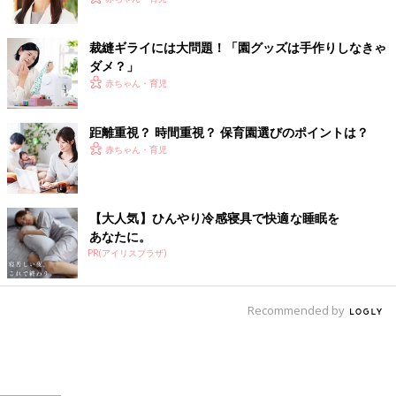
裁縫ギライには大問題！「園グッズは手作りしなきゃ
ダメ？」
赤ちゃん・育児
距離重視？ 時間重視？ 保育園選びのポイントは？
赤ちゃん・育児
【大人気】ひんやり冷感寝具で快適な睡眠を
あなたに。
PR(アイリスプラザ)
Recommended by