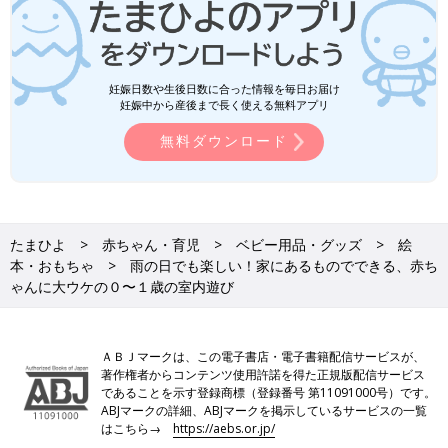
妊娠日数や生後日数に合った情報を毎日お届け
妊娠中から産後まで長く使える無料アプリ
無料ダウンロード
たまひよ
赤ちゃん・育児
ベビー用品・グッズ
絵
本・おもちゃ
雨の日でも楽しい！家にあるものでできる、赤ち
ゃんに大ウケの０〜１歳の室内遊び
ＡＢＪマークは、この電子書店・電子書籍配信サービスが、
著作権者からコンテンツ使用許諾を得た正規版配信サービス
であることを示す登録商標（登録番号 第11091000号）です。
ABJマークの詳細、ABJマークを掲示しているサービスの一覧
はこちら→
https://aebs.or.jp/