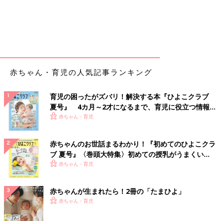
赤ちゃん・育児の人気記事ランキング
育児の困ったがズバリ！解決する本『ひよこクラブ
夏号』 4カ月～2才になるまで、育児に役立つ情報が
いっぱい！
赤ちゃん・育児
赤ちゃんのお世話まるわかり！『初めてのひよこクラ
ブ 夏号』〈巻頭大特集〉初めての授乳がうまくい
く！ おっぱい・ミルクの基本と夏のトラブル 解決テ
赤ちゃん・育児
ク
赤ちゃんが生まれたら！2冊の「たまひよ」
赤ちゃん・育児