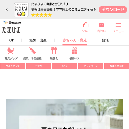
×
内祝い
SHOP
メニュー
TOP
妊娠・出産
赤ちゃん・育児
妊活
育児グッズ
病気・予防接種
離乳食
優待パス
ひよこクラブ
アプリ
SNS
キャンペーン
写真スタジオ