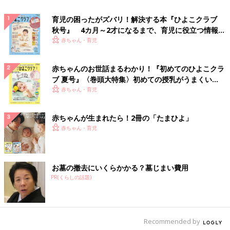
育児の困ったがズバリ！解決する本『ひよこクラブ
秋号』 4カ月～2才になるまで、育児に役立つ情報が
いっぱい！
赤ちゃん・育児
赤ちゃんのお世話まるわかり！『初めてのひよこクラ
ブ 夏号』〈巻頭大特集〉初めての授乳がうまくい
く！ おっぱい・ミルクの基本と夏のトラブル 解決テ
赤ちゃん・育児
ク
赤ちゃんが生まれたら！2冊の「たまひよ」
赤ちゃん・育児
お墓の撤去にいくらかかる？墓じまい費用
PR(くらしの話題)
Recommended by