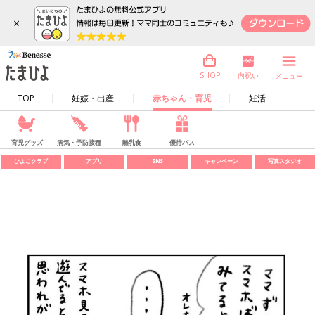
×
内祝い
SHOP
メニュー
TOP
妊娠・出産
赤ちゃん・育児
妊活
育児グッズ
病気・予防接種
離乳食
優待パス
ひよこクラブ
アプリ
SNS
キャンペーン
写真スタジオ