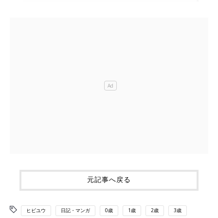
元記事へ戻る
ヒビユウ
日記・マンガ
0歳
1歳
2歳
3歳