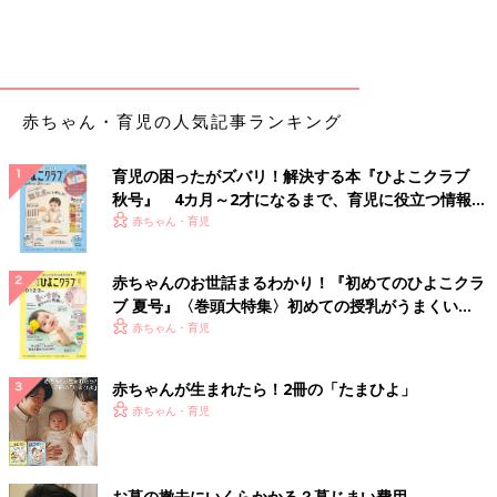
赤ちゃん・育児の人気記事ランキング
育児の困ったがズバリ！解決する本『ひよこクラブ
秋号』 4カ月～2才になるまで、育児に役立つ情報が
いっぱい！
赤ちゃん・育児
赤ちゃんのお世話まるわかり！『初めてのひよこクラ
ブ 夏号』〈巻頭大特集〉初めての授乳がうまくい
く！ おっぱい・ミルクの基本と夏のトラブル 解決テ
赤ちゃん・育児
ク
赤ちゃんが生まれたら！2冊の「たまひよ」
赤ちゃん・育児
お墓の撤去にいくらかかる？墓じまい費用