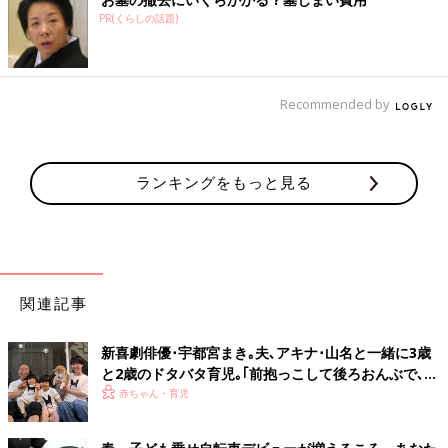
PR(くらしの話題)
Recommended by
ランキングをもっと見る
関連記事
新喜劇俳優･宇都宮まき｡夫､アキナ･山名と一緒に3歳
と2歳のドタバタ育児｡｢前抱っこして後ろおんぶで､犬
引っ張っている人見たことない｣
赤ちゃん・育児