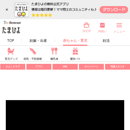
×
内祝い
SHOP
メニュー
TOP
妊娠・出産
赤ちゃん・育児
妊活
育児グッズ
病気・予防接種
離乳食
優待パス
ひよこクラブ
アプリ
SNS
キャンペーン
写真スタジオ