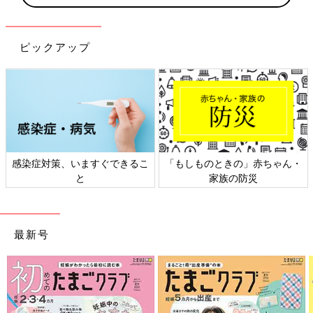
ピックアップ
きの」赤ちゃん・
日本外来小児科学会リーフレッ
六星占術 細木か
の防災
ト検討会
相
最新号