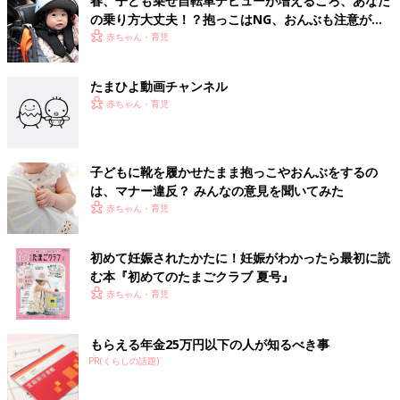
春、子ども乗せ自転車デビューが増えるころ、あなた
の乗り方大丈夫！？抱っこはNG、おんぶも注意が必
要、事故事例に学ぼう【小児科医】
赤ちゃん・育児
たまひよ動画チャンネル
赤ちゃん・育児
子どもに靴を履かせたまま抱っこやおんぶをするの
は、マナー違反？ みんなの意見を聞いてみた
赤ちゃん・育児
初めて妊娠されたかたに！妊娠がわかったら最初に読
む本『初めてのたまごクラブ 夏号』
赤ちゃん・育児
もらえる年金25万円以下の人が知るべき事
PR(くらしの話題)