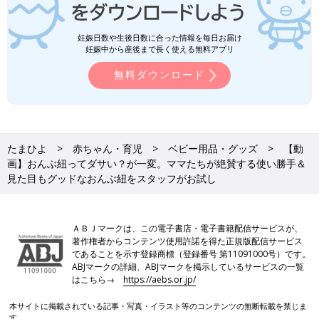
妊娠日数や生後日数に合った情報を毎日お届け
妊娠中から産後まで長く使える無料アプリ
無料ダウンロード
たまひよ
赤ちゃん・育児
ベビー用品・グッズ
【動
画】おんぶ紐ってダサい？が一変。ママたちが絶賛する使い勝手＆
見た目もグッドなおんぶ紐をスタッフがお試し
ＡＢＪマークは、この電子書店・電子書籍配信サービスが、
著作権者からコンテンツ使用許諾を得た正規版配信サービス
であることを示す登録商標（登録番号 第11091000号）です。
ABJマークの詳細、ABJマークを掲示しているサービスの一覧
はこちら→
https://aebs.or.jp/
本サイトに掲載されている記事・写真・イラスト等のコンテンツの無断転載を禁じま
す。