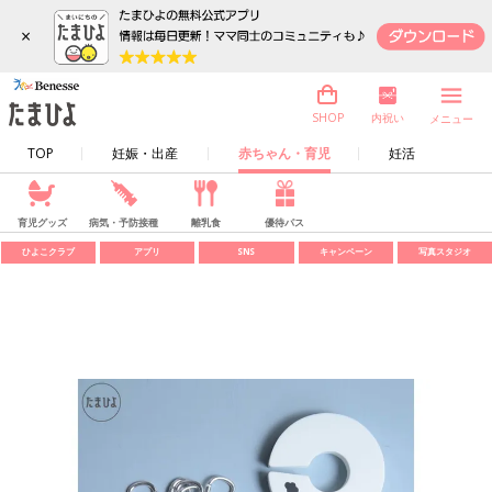
×
内祝い
SHOP
メニュー
TOP
妊娠・出産
赤ちゃん・育児
妊活
育児グッズ
病気・予防接種
離乳食
優待パス
ひよこクラブ
アプリ
SNS
キャンペーン
写真スタジオ