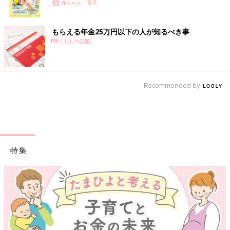
く！ おっぱい・ミルクの基本と夏のトラブル 解決テ
赤ちゃん・育児
ク
もらえる年金25万円以下の人が知るべき事
PR(くらしの話題)
Recommended by
特集