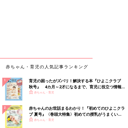
赤ちゃん・育児の人気記事ランキング
育児の困ったがズバリ！解決する本『ひよこクラブ
秋号』 4カ月～2才になるまで、育児に役立つ情報が
いっぱい！
赤ちゃん・育児
赤ちゃんのお世話まるわかり！『初めてのひよこクラ
ブ 夏号』〈巻頭大特集〉初めての授乳がうまくい
く！ おっぱい・ミルクの基本と夏のトラブル 解決テ
赤ちゃん・育児
ク