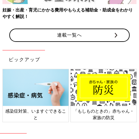
る費用やもらえる補助金・助成金をわかり
【ワクチン接種できるも
連載一覧へ
ピックアップ
すぐできるこ
「もしものときの」赤ちゃん・
日本外来小児科学会
家族の防災
ト検討会