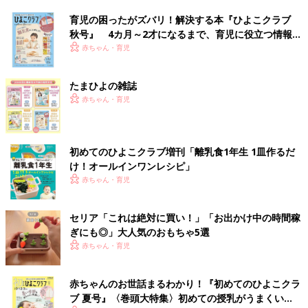
育児の困ったがズバリ！解決する本『ひよこクラブ
秋号』 4カ月～2才になるまで、育児に役立つ情報が
いっぱい！
赤ちゃん・育児
たまひよの雑誌
赤ちゃん・育児
初めてのひよこクラブ増刊「離乳食1年生 1皿作るだ
け！オールインワン​レシピ」
赤ちゃん・育児
セリア「これは絶対に買い！」「お出かけ中の時間稼
ぎにも◎」大人気のおもちゃ5選
赤ちゃん・育児
赤ちゃんのお世話まるわかり！『初めてのひよこクラ
ブ 夏号』〈巻頭大特集〉初めての授乳がうまくい