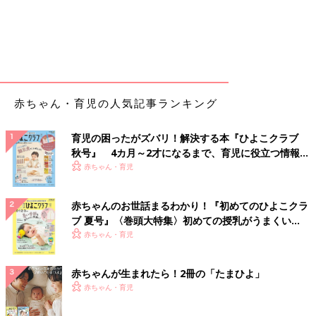
赤ちゃん・育児の人気記事ランキング
育児の困ったがズバリ！解決する本『ひよこクラブ
秋号』 4カ月～2才になるまで、育児に役立つ情報が
いっぱい！
赤ちゃん・育児
赤ちゃんのお世話まるわかり！『初めてのひよこクラ
ブ 夏号』〈巻頭大特集〉初めての授乳がうまくい
く！ おっぱい・ミルクの基本と夏のトラブル 解決テ
赤ちゃん・育児
ク
赤ちゃんが生まれたら！2冊の「たまひよ」
赤ちゃん・育児