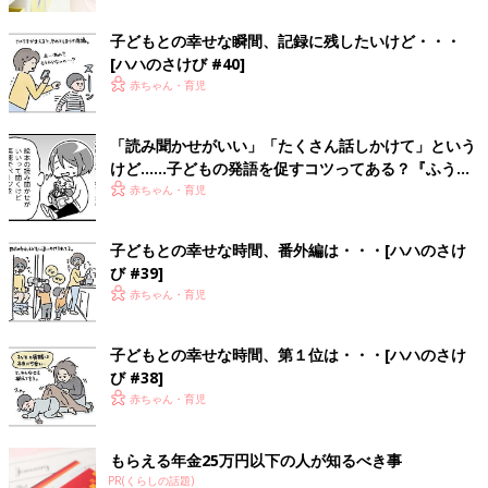
子どもとの幸せな瞬間、記録に残したいけど・・・
[ハハのさけび #40]
赤ちゃん・育児
「読み聞かせがいい」「たくさん話しかけて」という
けど……子どもの発語を促すコツってある？『ふうふ
う子育て ＃64』
赤ちゃん・育児
子どもとの幸せな時間、番外編は・・・[ハハのさけ
び #39]
赤ちゃん・育児
子どもとの幸せな時間、第１位は・・・[ハハのさけ
び #38]
赤ちゃん・育児
もらえる年金25万円以下の人が知るべき事
PR(くらしの話題)