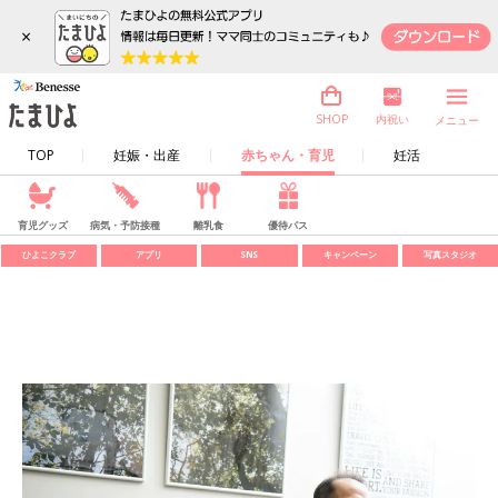
×
内祝い
SHOP
メニュー
TOP
妊娠・出産
赤ちゃん・育児
妊活
育児グッズ
病気・予防接種
離乳食
優待パス
ひよこクラブ
アプリ
SNS
キャンペーン
写真スタジオ