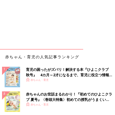
赤ちゃん・育児の人気記事ランキング
育児の困ったがズバリ！解決する本『ひよこクラブ
秋号』 4カ月～2才になるまで、育児に役立つ情報が
いっぱい！
赤ちゃん・育児
赤ちゃんのお世話まるわかり！『初めてのひよこクラ
ブ 夏号』〈巻頭大特集〉初めての授乳がうまくい
く！ おっぱい・ミルクの基本と夏のトラブル 解決テ
赤ちゃん・育児
ク