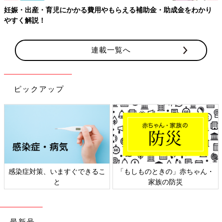
り
【ワクチン接種できるものも】妊婦の感染症対策、知っておいて
連載一覧へ
ピックアップ
ん・
日本外来小児科学会リーフレッ
六星占術 細木かおりさんの
ト検討会
相談
最新号