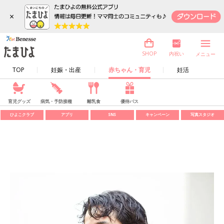
×
内祝い
SHOP
メニュー
TOP
妊娠・出産
赤ちゃん・育児
妊活
育児グッズ
病気・予防接種
離乳食
優待パス
ひよこクラブ
アプリ
SNS
キャンペーン
写真スタジオ