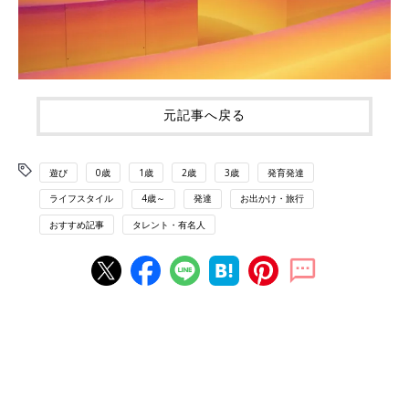
元記事へ戻る
遊び
0歳
1歳
2歳
3歳
発育発達
ライフスタイル
4歳～
発達
お出かけ・旅行
おすすめ記事
タレント・有名人