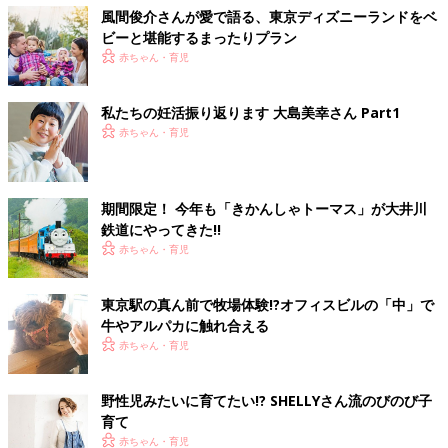
風間俊介さんが愛で語る、東京ディズニーランドをベ
ビーと堪能するまったりプラン
赤ちゃん・育児
私たちの妊活振り返ります 大島美幸さん Part1
赤ちゃん・育児
期間限定！ 今年も「きかんしゃトーマス」が大井川
鉄道にやってきた!!
赤ちゃん・育児
東京駅の真ん前で牧場体験!?オフィスビルの「中」で
牛やアルパカに触れ合える
赤ちゃん・育児
野性児みたいに育てたい!? SHELLYさん流のびのび子
育て
赤ちゃん・育児