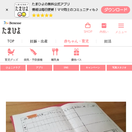
×
内祝い
SHOP
メニュー
TOP
妊娠・出産
赤ちゃん・育児
妊活
育児グッズ
病気・予防接種
離乳食
優待パス
ひよこクラブ
アプリ
SNS
キャンペーン
写真スタジオ