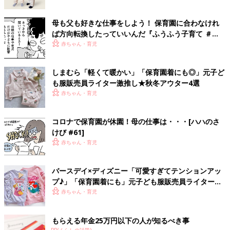
母も父も好きな仕事をしよう！ 保育園に合わなけれ
ば方向転換したっていいんだ『ふうふう子育て ＃
61』
赤ちゃん・育児
しまむら「軽くて暖かい」「保育園着にも◎」元子ど
も服販売員ライター激推し★秋冬アウター4選
赤ちゃん・育児
コロナで保育園が休園！母の仕事は・・・[ハハのさ
けび #61]
赤ちゃん・育児
バースデイ×ディズニー「可愛すぎてテンションアッ
プ♪」「保育園着にも」元子ども服販売員ライターお
すすめ★コラボアイテム4選
赤ちゃん・育児
もらえる年金25万円以下の人が知るべき事
PR(くらしの話題)