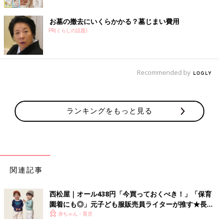
お墓の撤去にいくらかかる？墓じまい費用
PR(くらしの話題)
Recommended by
ランキングをもっと見る
関連記事
西松屋｜オール438円「今買っておくべき！」「保育
園着にも◎」元子ども服販売員ライターが推す★長袖
Tシャツ5選
赤ちゃん・育児