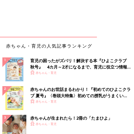
赤ちゃん・育児の人気記事ランキング
育児の困ったがズバリ！解決する本『ひよこクラブ
秋号』 4カ月～2才になるまで、育児に役立つ情報が
いっぱい！
赤ちゃん・育児
赤ちゃんのお世話まるわかり！『初めてのひよこクラ
ブ 夏号』〈巻頭大特集〉初めての授乳がうまくい
く！ おっぱい・ミルクの基本と夏のトラブル 解決テ
赤ちゃん・育児
ク
赤ちゃんが生まれたら！2冊の「たまひよ」
赤ちゃん・育児