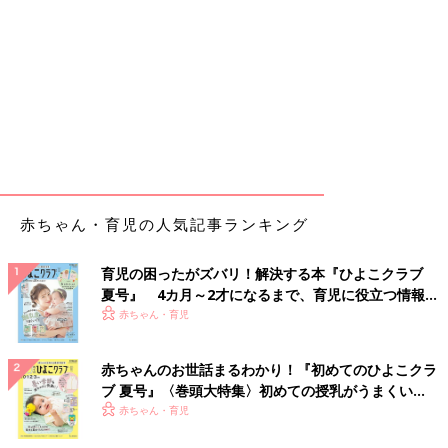
赤ちゃん・育児の人気記事ランキング
育児の困ったがズバリ！解決する本『ひよこクラブ
夏号』 4カ月～2才になるまで、育児に役立つ情報が
いっぱい！
赤ちゃん・育児
赤ちゃんのお世話まるわかり！『初めてのひよこクラ
ブ 夏号』〈巻頭大特集〉初めての授乳がうまくい
く！ おっぱい・ミルクの基本と夏のトラブル 解決テ
赤ちゃん・育児
ク