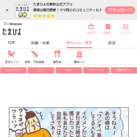
×
内祝い
SHOP
メニュー
TOP
妊娠・出産
赤ちゃん・育児
妊活
育児グッズ
病気・予防接種
離乳食
優待パス
ひよこクラブ
アプリ
SNS
キャンペーン
写真スタジオ