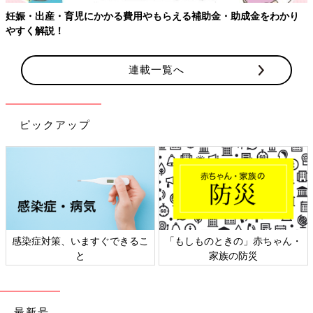
【ワクチン接種できるものも】妊婦の感染症対策、知っておいて！
連載一覧へ
ピックアップ
日本外来小児科学会リーフレッ
六星占術 細木かおりさんの人生
ト検討会
相談
最新号