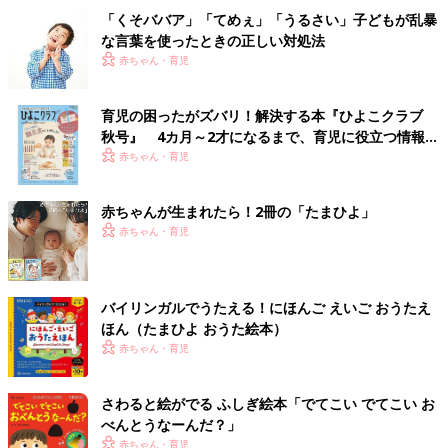
「くそババア」「てめぇ」「うるさい」子どもが乱暴
な言葉を使ったときの正しい対処法
赤ちゃん・育児
育児の困ったがズバリ！解決する本『ひよこクラブ
秋号』 4カ月～2才になるまで、育児に役立つ情報が
いっぱい！
赤ちゃん・育児
赤ちゃんが生まれたら！2冊の「たまひよ」
赤ちゃん・育児
バイリンガルでうたえる！にほんご えいご おうたえ
ほん（たまひよ おうた絵本）
赤ちゃん・育児
さわると絵がでる ふしぎ絵本「でてこい でてこい お
べんとうなーんだ？」
赤ちゃん・育児