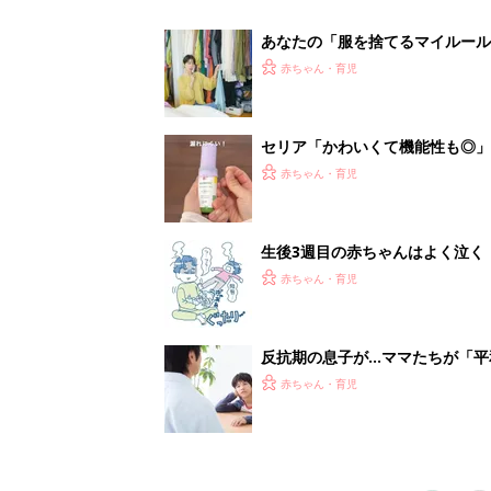
赤ちゃん・育児
1
2
妊娠日数や
妊娠中か