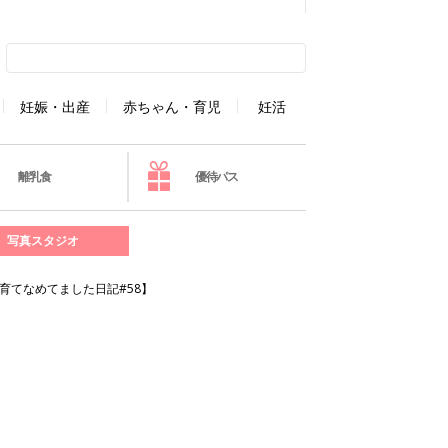
妊娠・出産
赤ちゃん・育児
妊活
離乳食
優待パス
写真スタジオ
育てなめてました日記#58】