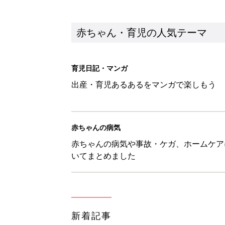
新着記事
あなたの「服を捨てるマイルー
スタイリストが喝！
赤ちゃん・育児
セリア「かわいくて機能性も◎」
赤ちゃん・育児
生後3週目の赤ちゃんはよく泣く
って本当？【専門家】
赤ちゃん・育児
反抗期の息子が...ママたちが「