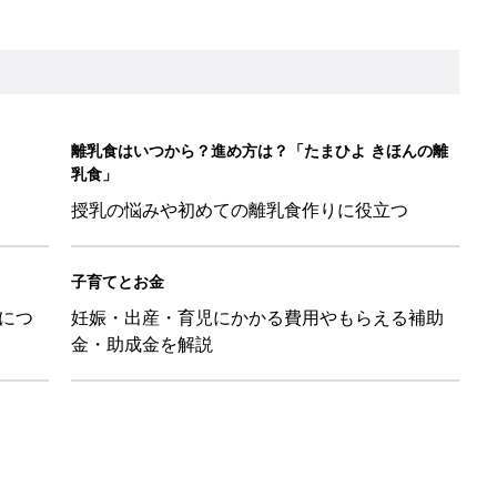
ル」、間違っているかも？「思い出があって捨てられない」に収納
「110円でこのクオリティ」超優秀！トラベルグッズ4選
！？親が悩まされる「魔の3週目」って何？「魔の3カ月」もある
平和だな～」と感じた瞬間