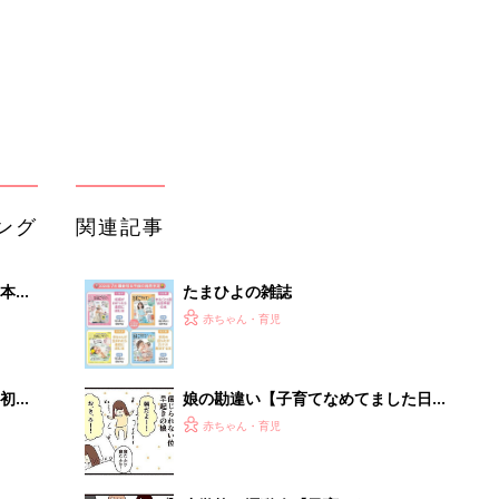
初め
娘の勘違い【子育てなめてました日記
大特
#143】
赤ちゃん・育児
 お
ブル
たま
小学校の運動会【子育てなめてました
日記#146】
赤ちゃん・育児
娘から学ぶ大切な心【子育てなめてま
セール
した日記#144】
赤ちゃん・育児
オンライン授業【子育てなめてました
日記#136】
赤ちゃん・育児
「今日の目玉商品は？」毎日変わるA
mazonタイムセールが見逃せない