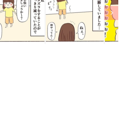
ング
関連記事
本
たまひよの雑誌
2才
赤ちゃん・育児
いっ