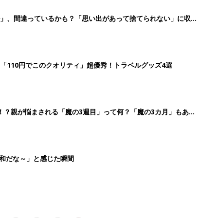
3
4
5
>
生後日数に合った情報を毎日お届け
ら産後まで長く使える無料アプリ
ダウンロード