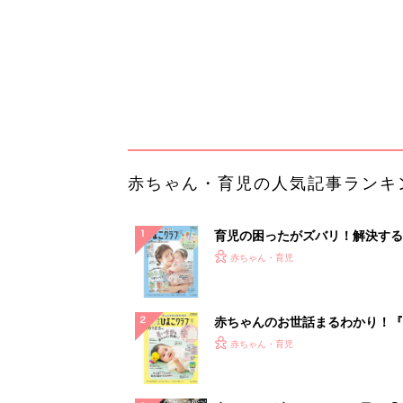
赤ちゃんのお世話まるわかり！『
てのひよこクラブ 夏号』〈巻頭
赤ちゃん・育児
集〉初めての授乳がうまくいく！
っぱい・ミルクの基本と夏のトラ
解決テク
赤ちゃんが生まれたら！2冊の「
ひよ」
赤ちゃん・育児
【毎日変わる】Amazonタイム
が見逃せない！
PR（Amazon）
ランキングをもっと見る