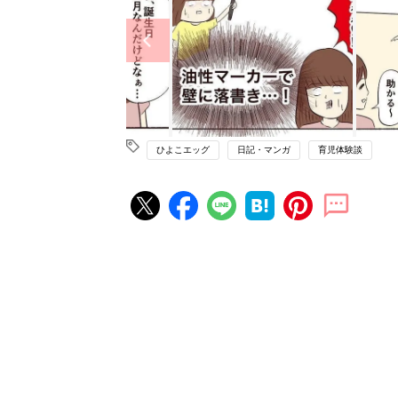
ひよこエッグ
日記・マンガ
育児体験談
赤ちゃん・育児の人気記事ランキ
育児の困ったがズバリ！解決する
『ひよこクラブ 夏号』 4カ月～
赤ちゃん・育児
になるまで、育児に役立つ情報が
ぱい！