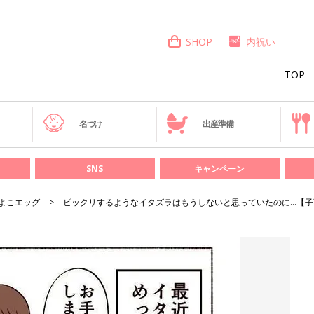
SHOP
内祝い
TOP
き
名づけ
出産準備
SNS
キャンペーン
よこエッグ
ビックリするようなイタズラはもうしないと思っていたのに…【子