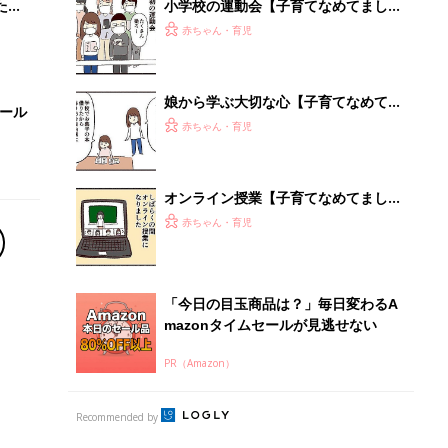
PR（Amazon）
Recommended by
離乳食はいつから？進め方は？「たまひよ きほんの離
乳食」
授乳の悩みや初めての離乳食作りに役立つ
子育てとお金
につ
妊娠・出産・育児にかかる費用やもらえる補助
金・助成金を解説