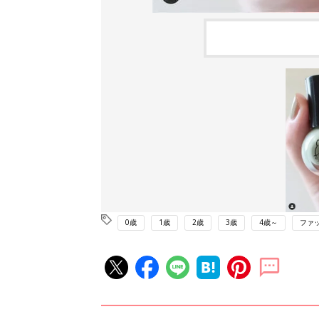
0歳
1歳
2歳
3歳
4歳～
ファ