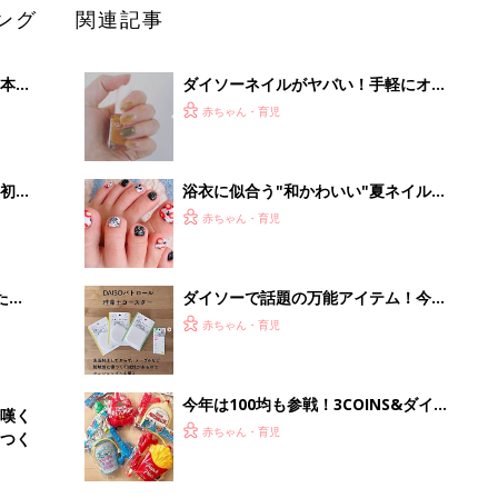
ング
関連記事
本
ダイソーネイルがヤバい！手軽にオシ
2才
ャレを楽しむ4選
赤ちゃん・育児
いっ
初め
浴衣に似合う"和かわいい"夏ネイル7
大特
選
赤ちゃん・育児
 お
ブル
たま
ダイソーで話題の万能アイテム！今買
うべき珪藻土商品4選
赤ちゃん・育児
今年は100均も参戦！3COINS&ダイソ
嘆く
ーのリュック型水鉄砲。連休前に買わ
赤ちゃん・育児
つく
ないと売り切れちゃうかも