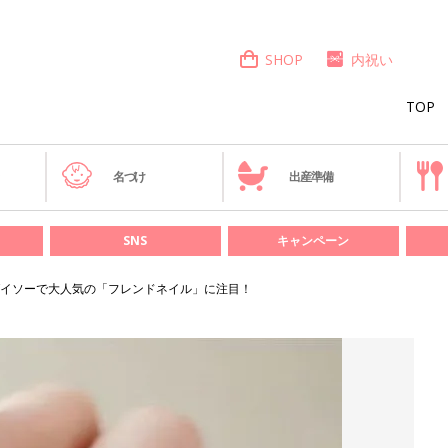
SHOP
内祝い
TOP
き
名づけ
出産準備
SNS
キャンペーン
イソーで大人気の「フレンドネイル」に注目！