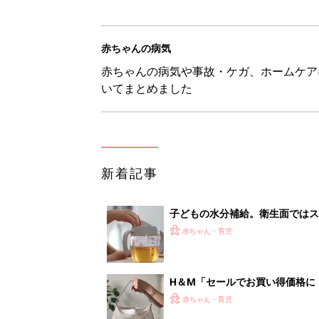
赤ちゃんの病気
赤ちゃんの病気や事故・ケガ、ホームケア
いてまとめました
新着記事
子どもの水分補給。衛生面ではス
く3つのコツとは？【専門家監修
赤ちゃん・育児
H＆М「セールでお買い得価格に
赤ちゃん・育児