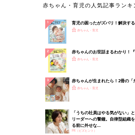
赤ちゃん・育児の人気記事ランキ
育児の困ったがズバリ！解決する
『ひよこクラブ 夏号』 4カ月～
赤ちゃん・育児
になるまで、育児に役立つ情報が
ぱい！
赤ちゃんのお世話まるわかり！『
てのひよこクラブ 夏号』〈巻頭
赤ちゃん・育児
集〉初めての授乳がうまくいく！
っぱい・ミルクの基本と夏のトラ
解決テク
赤ちゃんが生まれたら！2冊の「
ひよ」
赤ちゃん・育児
「うちの社員はやる気がない」と
リーダーへの警鐘。自律型組織を
る前に外せな...
PR（ビズヒント）