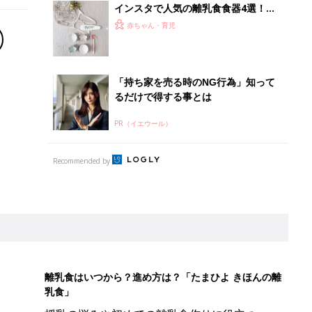
インスタで人気の離乳食食器4選！使
いやすいものからおしゃれなものまで
赤ちゃん・育児
「持ち家を売る時のNG行為」知って
るだけで得する事とは
PR（イエウール）
Recommended by
離乳食はいつから？進め方は？「たまひよ きほんの離
乳食」