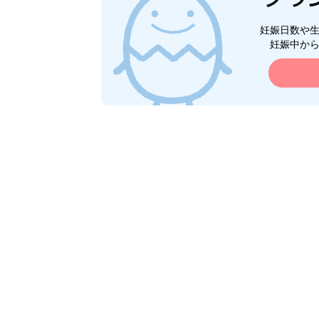
妊娠日数や
妊娠中か