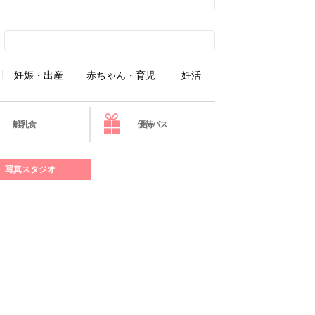
妊娠・出産
赤ちゃん・育児
妊活
離乳食
優待パス
写真スタジオ