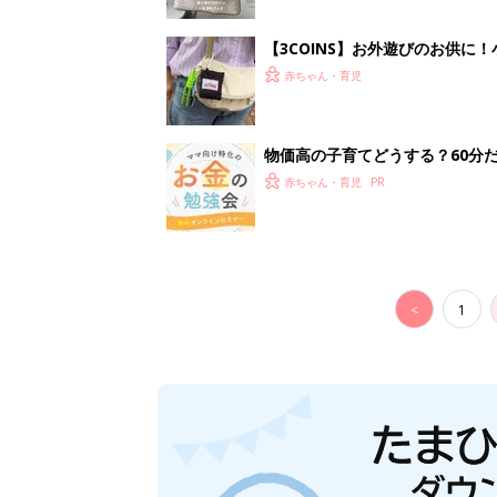
【3COINS】お外遊びのお供
ート」
赤ちゃん・育児
物価高の子育てどうする？60分
赤ちゃん・育児
<
1