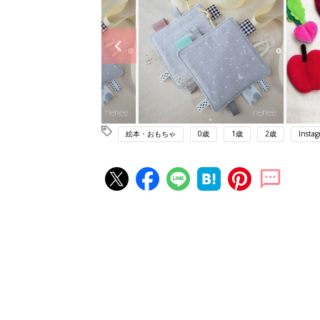
絵本・おもちゃ
0歳
1歳
2歳
Insta
赤ちゃん・育児の人気記事ランキ
育児の困ったがズバリ！解決する
『ひよこクラブ 夏号』 4カ月～
赤ちゃん・育児
になるまで、育児に役立つ情報が