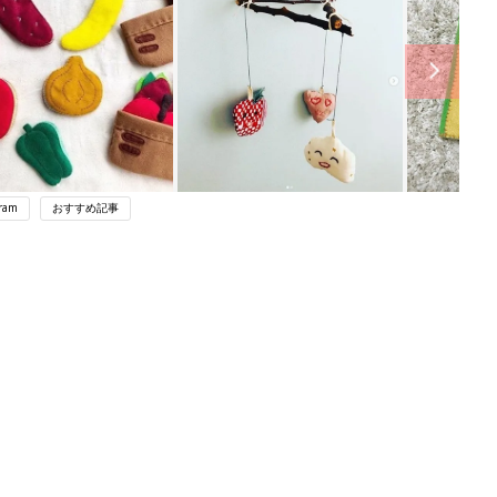
gram
おすすめ記事
ング
関連記事
本
セリア「これは絶対に買い！」「お出
2才
かけ中の時間稼ぎにも◎」大人気のお
赤ちゃん・育児
いっ
もちゃ5選