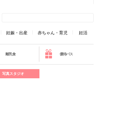
妊娠・出産
赤ちゃん・育児
妊活
離乳食
優待パス
写真スタジオ