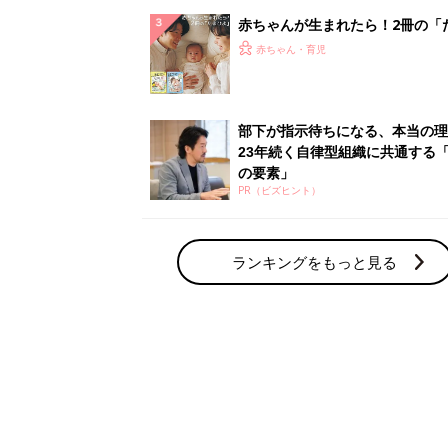
赤ちゃん・育児の人気テーマ
育児日記・マンガ
出産・育児あるあるをマンガで楽しもう
赤ちゃんの病気
赤ちゃんの病気や事故・ケガ、ホームケア
いてまとめました