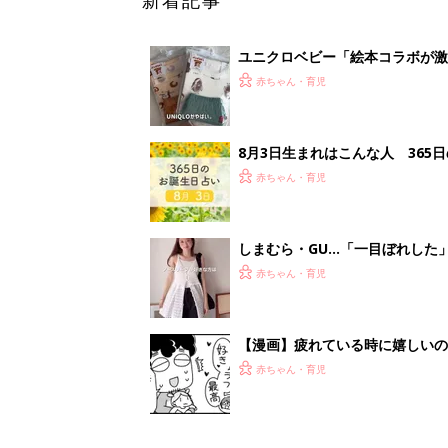
【漫画】疲れている時に嬉しい
助け『ふうふう子育て ＃90』
赤ちゃん・育児
<
3
妊娠日数や
妊娠中か