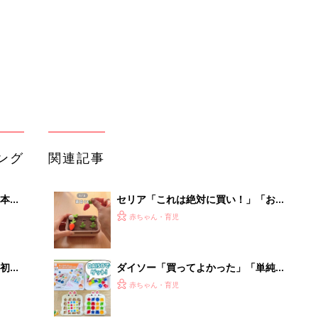
初め
ダイソー「買ってよかった」「単純ル
大特
ールでおもしろい」寒い日に家族で楽
赤ちゃん・育児
 お
しみたい！コスパ最高おもちゃ4選
ブル
たま
3COINS「沼すぎる」「大人のほうが
夢中になっちゃう」超話題のぬいぐる
赤ちゃん・育児
みグッズ5選
3COINS「子どもが夢中」「新作が早
由。
くも品薄!?」話題のおもちゃ5選
赤ちゃん・育児
3つ
3COINS「再販待ってました！」「大
人もワクワク♪」大人気のおもちゃ4選
赤ちゃん・育児
管理職に求められるAI活用。最低限や