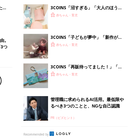
るべき3つのことと、NGな自己認識
PR（ビズヒント）
Recommended by
離乳食はいつから？進め方は？「たまひよ きほんの離
乳食」
授乳の悩みや初めての離乳食作りに役立つ
子育てとお金
につ
妊娠・出産・育児にかかる費用やもらえる補助
金・助成金を解説