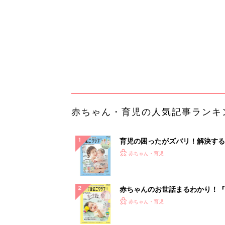
ぱい！
赤ちゃんのお世話まるわかり！『
てのひよこクラブ 夏号』〈巻頭
赤ちゃん・育児
集〉初めての授乳がうまくいく！
っぱい・ミルクの基本と夏のトラ
解決テク
赤ちゃんが生まれたら！2冊の「
ひよ」
赤ちゃん・育児
部下が指示待ちになる、本当の理
23年続く自律型組織に共通する「
の要素」
PR（ビズヒント）
ランキングをもっと見る