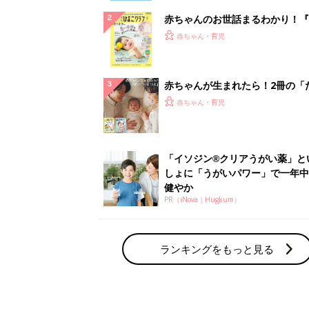
赤ちゃんのお世話まるわかり！『
てのひよこクラブ 夏号』〈巻頭
赤ちゃん・育児
集〉初めての授乳がうまくいく！
っぱい・ミルクの基本と夏のトラ
解決テク
赤ちゃんが生まれたら！2冊の「
ひよ」
赤ちゃん・育児
「イソジン®クリアうがい薬」と
しょに「うがいパワー」で一年中
健やか
PR（iNova｜Hugkum）
ランキングをもっと見る