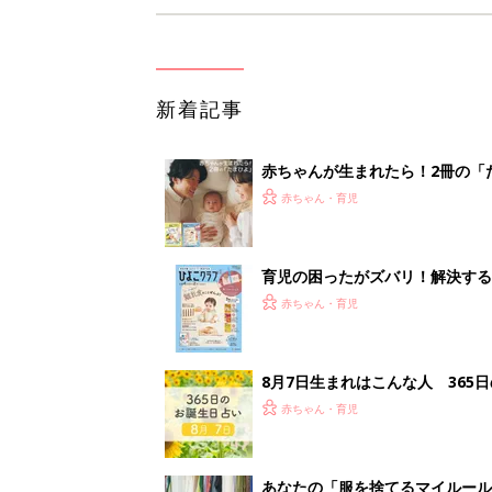
新着記事
赤ちゃんが生まれたら！2冊の「
赤ちゃん・育児
育児の困ったがズバリ！解決する
つ情報がいっぱい！
赤ちゃん・育児
8月7日生まれはこんな人 365
赤ちゃん・育児
あなたの「服を捨てるマイルー