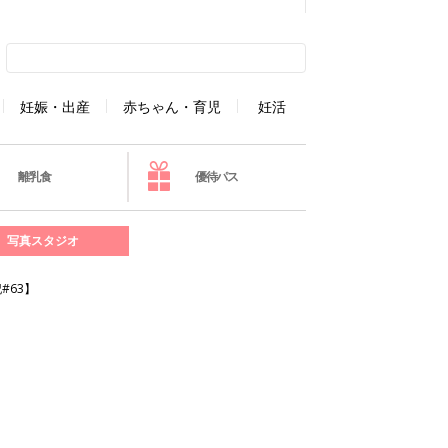
妊娠・出産
赤ちゃん・育児
妊活
離乳食
優待パス
写真スタジオ
#63】