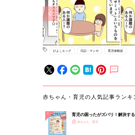
ひよこエッグ
日記・マンガ
育児体験談
赤ちゃん・育児の人気記事ランキ
育児の困ったがズバリ！解決する
『ひよこクラブ 秋号』 4カ月～
赤ちゃん・育児
になるまで、育児に役立つ情報が
ぱい！