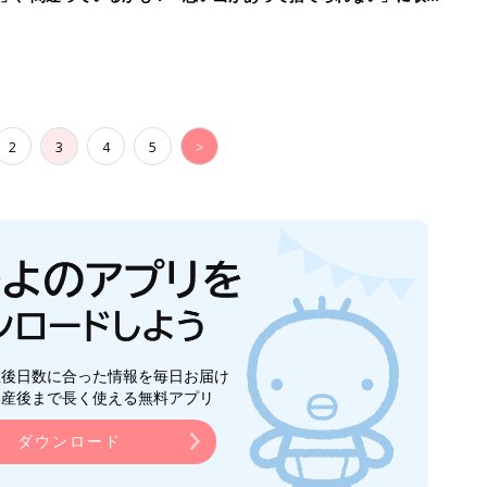
2
3
4
5
>
生後日数に合った情報を毎日お届け
ら産後まで長く使える無料アプリ
ダウンロード