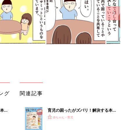
ング
関連記事
本
育児の困ったがズバリ！解決する本
2才
『ひよこクラブ 秋号』 4カ月～2才
赤ちゃん・育児
いっ
になるまで、育児に役立つ情報がいっ
ぱい！