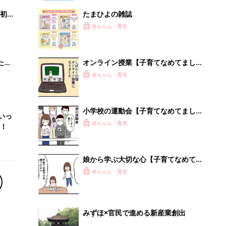
初め
たまひよの雑誌
大特
赤ちゃん・育児
 お
ブル
たま
オンライン授業【子育てなめてました
日記#136】
赤ちゃん・育児
小学校の運動会【子育てなめてました
いっ
日記#146】
赤ちゃん・育児
！
娘から学ぶ大切な心【子育てなめてま
した日記#144】
赤ちゃん・育児
みずほ×官民で進める新産業創出