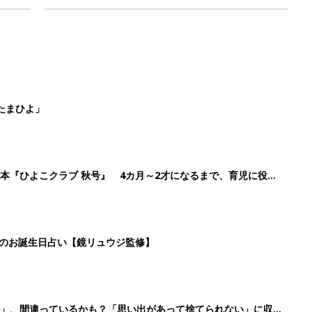
たまひよ」
本『ひよこクラブ 秋号』 4カ月～2才になるまで、育児に役立
日のお誕生日占い【鏡リュウジ監修】
ル」、間違っているかも？「思い出があって捨てられない」に収納