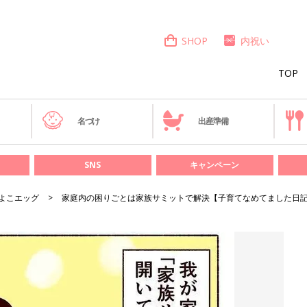
SHOP
内祝い
TOP
き
名づけ
出産準備
SNS
キャンペーン
よこエッグ
家庭内の困りごとは家族サミットで解決【子育てなめてました日記