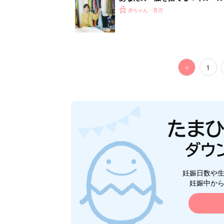
スタイリストが喝！
赤ちゃん・育児
<
1
妊娠日数や
妊娠中か