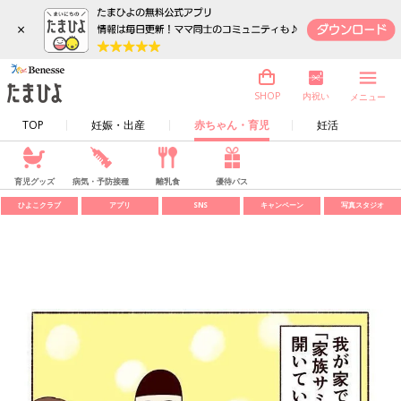
×
内祝い
SHOP
メニュー
TOP
妊娠・出産
赤ちゃん・育児
妊活
育児グッズ
病気・予防接種
離乳食
優待パス
ひよこクラブ
アプリ
SNS
キャンペーン
写真スタジオ