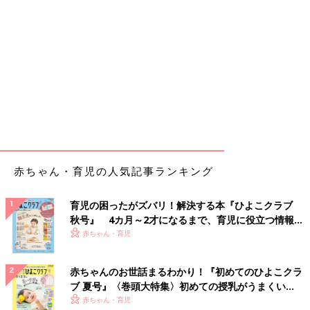
赤ちゃん・育児の人気記事ランキング
育児の困ったがズバリ！解決する本『ひよこクラブ
秋号』 4カ月～2才になるまで、育児に役立つ情報が
いっぱい！
赤ちゃん・育児
赤ちゃんのお世話まるわかり！『初めてのひよこクラ
ブ 夏号』〈巻頭大特集〉初めての授乳がうまくい
く！ おっぱい・ミルクの基本と夏のトラブル 解決テ
赤ちゃん・育児