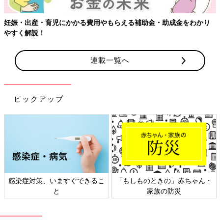
り
連載一覧へ
ピックアップ
ん・
日本外来小児科学会リーフレッ
六星占術 細木かおりさんの
ト検討会
相談