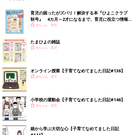
育児の困ったがズバリ！解決する本『ひよこクラブ
秋号』 4カ月～2才になるまで、育児に役立つ情報が
いっぱい！
赤ちゃん・育児
たまひよの雑誌
赤ちゃん・育児
オンライン授業【子育てなめてました日記#136】
赤ちゃん・育児
小学校の運動会【子育てなめてました日記#146】
赤ちゃん・育児
娘から学ぶ大切な心【子育てなめてました日記
#144】