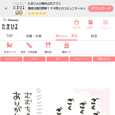
×
内祝い
SHOP
メニュー
TOP
妊娠・出産
赤ちゃん・育児
妊活
育児グッズ
病気・予防接種
離乳食
優待パス
ひよこクラブ
アプリ
SNS
キャンペーン
写真スタジオ