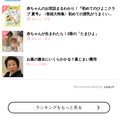
赤ちゃんのお世話まるわかり！『初めてのひよこクラ
ブ 夏号』〈巻頭大特集〉初めての授乳がうまくい
く！ おっぱい・ミルクの基本と夏のトラブル 解決テ
赤ちゃん・育児
ク
赤ちゃんが生まれたら！2冊の「たまひよ」
赤ちゃん・育児
お墓の撤去にいくらかかる？墓じまい費用
PR(くらしの話題)
Recommended by
ランキングをもっと見る