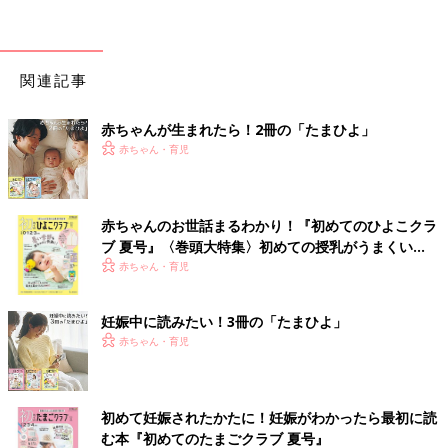
関連記事
赤ちゃんが生まれたら！2冊の「たまひよ」
赤ちゃん・育児
赤ちゃんのお世話まるわかり！『初めてのひよこクラ
ブ 夏号』〈巻頭大特集〉初めての授乳がうまくい
く！ おっぱい・ミルクの基本と夏のトラブル 解決テ
赤ちゃん・育児
ク
妊娠中に読みたい！3冊の「たまひよ」
赤ちゃん・育児
初めて妊娠されたかたに！妊娠がわかったら最初に読
む本『初めてのたまごクラブ 夏号』