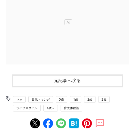
元記事へ戻る
マォ
日記・マンガ
0歳
1歳
2歳
3歳
ライフスタイル
4歳～
育児体験談