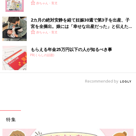
赤ちゃん・育児
2カ月の絶対安静を経て妊娠30週で第3子を出産、子
宮を全摘出。娘には「幸せな出産だった」と伝えたい
【極低出生体重児】
赤ちゃん・育児
もらえる年金25万円以下の人が知るべき事
PR(くらしの話題)
Recommended by
特集