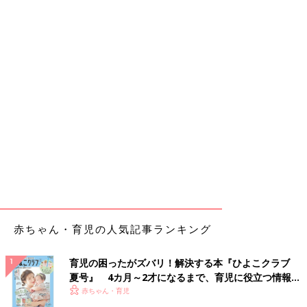
赤ちゃん・育児の人気記事ランキング
育児の困ったがズバリ！解決する本『ひよこクラブ
夏号』 4カ月～2才になるまで、育児に役立つ情報が
いっぱい！
赤ちゃん・育児