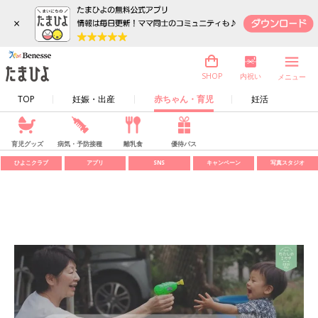
×
内祝い
SHOP
メニュー
TOP
妊娠・出産
赤ちゃん・育児
妊活
育児グッズ
病気・予防接種
離乳食
優待パス
ひよこクラブ
アプリ
SNS
キャンペーン
写真スタジオ