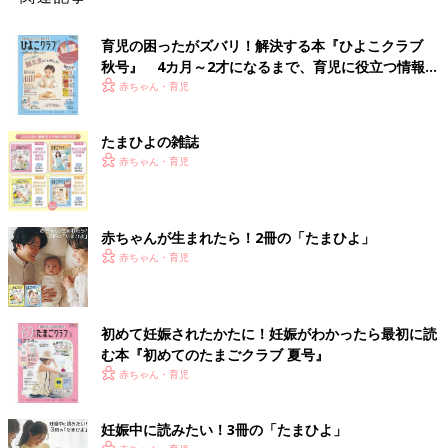
育児の困ったがズバリ！解決する本『ひよこクラブ
秋号』 4カ月～2才になるまで、育児に役立つ情報が
いっぱい！
赤ちゃん・育児
たまひよの雑誌
赤ちゃん・育児
赤ちゃんが生まれたら！2冊の「たまひよ」
赤ちゃん・育児
初めて妊娠されたかたに！妊娠がわかったら最初に読
む本『初めてのたまごクラブ 夏号』
赤ちゃん・育児
妊娠中に読みたい！3冊の「たまひよ」