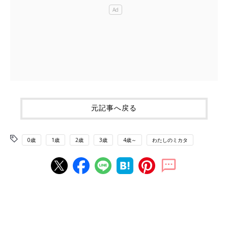
元記事へ戻る
0歳
1歳
2歳
3歳
4歳～
わたしのミカタ