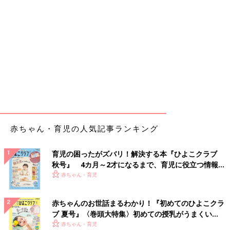
赤ちゃん・育児の人気記事ランキング
育児の困ったがズバリ！解決する本『ひよこクラブ
秋号』 4カ月～2才になるまで、育児に役立つ情報が
いっぱい！
赤ちゃん・育児
赤ちゃんのお世話まるわかり！『初めてのひよこクラ
ブ 夏号』〈巻頭大特集〉初めての授乳がうまくい
く！ おっぱい・ミルクの基本と夏のトラブル 解決テ
赤ちゃん・育児