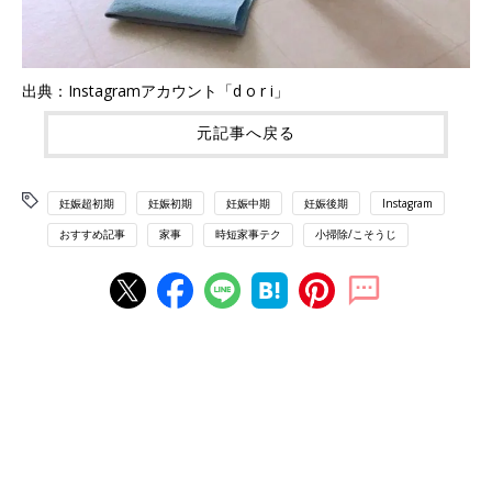
出典：Instagramアカウント「d o r i」
元記事へ戻る
妊娠超初期
妊娠初期
妊娠中期
妊娠後期
Instagram
おすすめ記事
家事
時短家事テク
小掃除/こそうじ