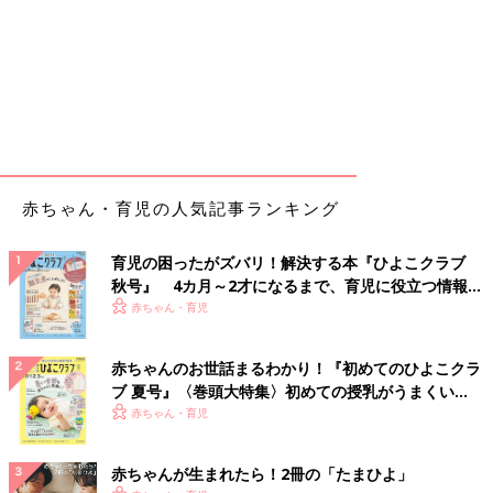
赤ちゃん・育児の人気記事ランキング
育児の困ったがズバリ！解決する本『ひよこクラブ
秋号』 4カ月～2才になるまで、育児に役立つ情報が
いっぱい！
赤ちゃん・育児
赤ちゃんのお世話まるわかり！『初めてのひよこクラ
ブ 夏号』〈巻頭大特集〉初めての授乳がうまくい
く！ おっぱい・ミルクの基本と夏のトラブル 解決テ
赤ちゃん・育児
ク
赤ちゃんが生まれたら！2冊の「たまひよ」