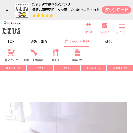
×
内祝い
SHOP
メニュー
TOP
妊娠・出産
赤ちゃん・育児
妊活
育児グッズ
病気・予防接種
離乳食
優待パス
ひよこクラブ
アプリ
SNS
キャンペーン
写真スタジオ