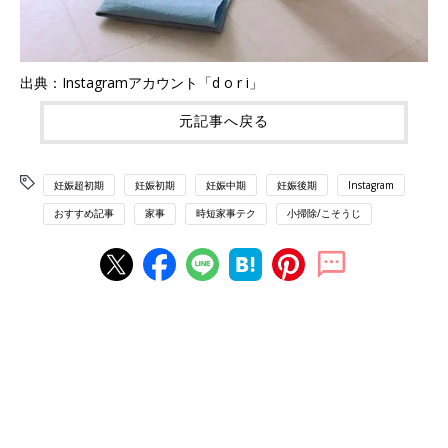
出典：Instagramアカウント「d o r i」
元記事へ戻る
妊娠超初期
妊娠初期
妊娠中期
妊娠後期
Instagram
おすすめ記事
家事
時短家事テク
小掃除/こそうじ