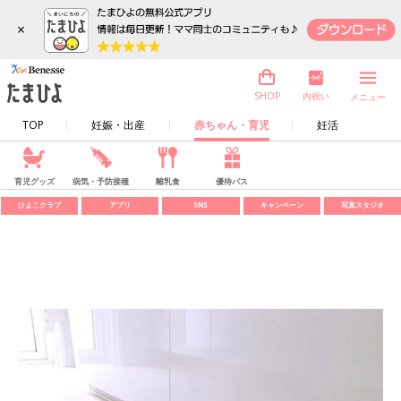
×
内祝い
SHOP
メニュー
TOP
妊娠・出産
赤ちゃん・育児
妊活
育児グッズ
病気・予防接種
離乳食
優待パス
ひよこクラブ
アプリ
SNS
キャンペーン
写真スタジオ