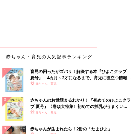
赤ちゃん・育児の人気記事ランキング
育児の困ったがズバリ！解決する本『ひよこクラブ
夏号』 4カ月～2才になるまで、育児に役立つ情報が
いっぱい！
赤ちゃん・育児
赤ちゃんのお世話まるわかり！『初めてのひよこクラ
ブ 夏号』〈巻頭大特集〉初めての授乳がうまくい
く！ おっぱい・ミルクの基本と夏のトラブル 解決テ
赤ちゃん・育児
ク
赤ちゃんが生まれたら！2冊の「たまひよ」