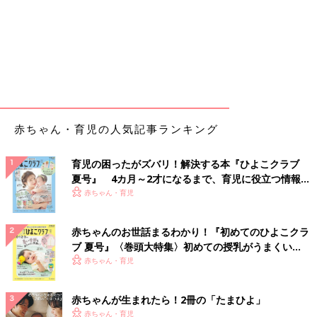
赤ちゃん・育児の人気記事ランキング
育児の困ったがズバリ！解決する本『ひよこクラブ
夏号』 4カ月～2才になるまで、育児に役立つ情報が
いっぱい！
赤ちゃん・育児
赤ちゃんのお世話まるわかり！『初めてのひよこクラ
ブ 夏号』〈巻頭大特集〉初めての授乳がうまくい
く！ おっぱい・ミルクの基本と夏のトラブル 解決テ
赤ちゃん・育児
ク
赤ちゃんが生まれたら！2冊の「たまひよ」
赤ちゃん・育児