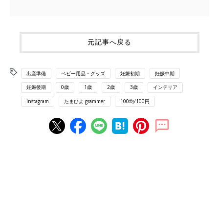
元記事へ戻る
出産準備
ベビー用品・グッズ
妊娠初期
妊娠中期
妊娠後期
0歳
1歳
2歳
3歳
インテリア
Instagram
たまひよ grammer
100均/100円