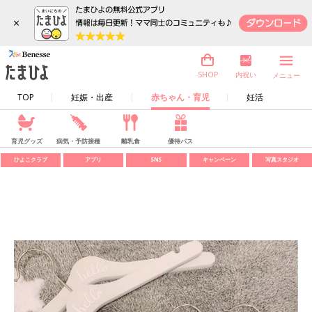
×
内祝い
SHOP
メニュー
TOP
妊娠・出産
赤ちゃん・育児
妊活
育児グッズ
病気・予防接種
離乳食
優待パス
ひよこクラブ
アプリ
SNS
キャンペーン
写真スタジオ