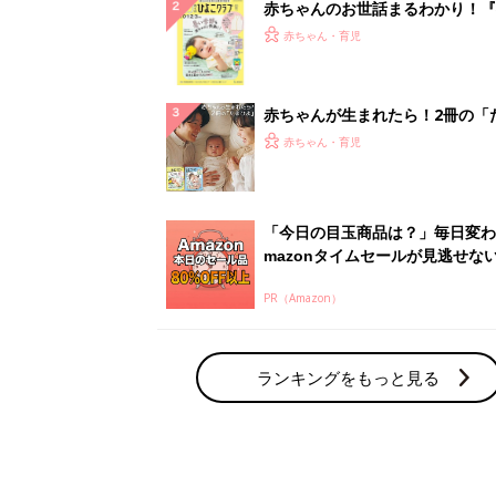
赤ちゃんのお世話まるわかり！『
てのひよこクラブ 夏号』〈巻頭
赤ちゃん・育児
集〉初めての授乳がうまくいく！
っぱい・ミルクの基本と夏のトラ
解決テク
赤ちゃんが生まれたら！2冊の「
ひよ」
赤ちゃん・育児
「今日の目玉商品は？」毎日変わ
mazonタイムセールが見逃せな
PR（Amazon）
ランキングをもっと見る