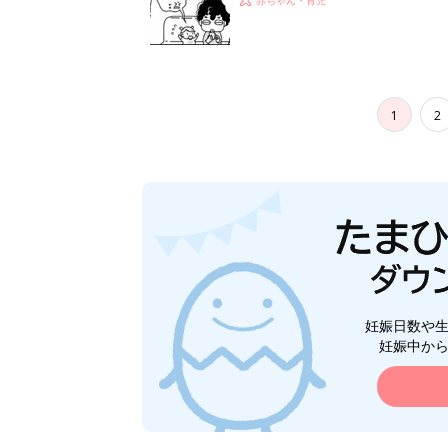
1
2
妊娠日数や
妊娠中か