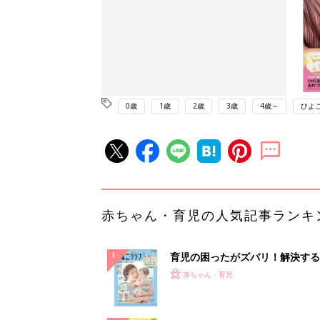
0歳
1歳
2歳
3歳
4歳～
ひよ
赤ちゃん・育児の人気記事ランキ
育児の困ったがズバリ！解決する
『ひよこクラブ 夏号』 4カ月～
赤ちゃん・育児
になるまで、育児に役立つ情報が
ぱい！