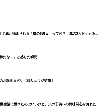
！？親が悩まされる「魔の3週目」って何？「魔の3カ月」もある
平和だな～」と感じた瞬間
日のお誕生日占い【鏡リュウジ監修】
育園生活に慣れたのはいいけど、夫の子供への興味関心が薄れた気
91』