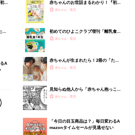
初め
赤ちゃんのお世話まるわかり！『初め
大特
てのひよこクラブ 夏号』〈巻頭大特
赤ちゃん・育児
 お
集〉初めての授乳がうまくいく！ お
ブル
っぱい・ミルクの基本と夏のトラブル
解決テク
たま
初めてのひよこクラブ増刊「離乳食1
年生 1皿作るだけ！オールインワン​レ
赤ちゃん・育児
シピ」
赤ちゃんが生まれたら！2冊の「たま
るA
ひよ」
赤ちゃん・育児
い
見知らぬ他人から「赤ちゃん抱っこさ
せて〜」と言われたら、どうしたらい
赤ちゃん・育児
い⁉︎『ふうふう子育て ＃57』
「今日の目玉商品は？」毎日変わるA
mazonタイムセールが見逃せない