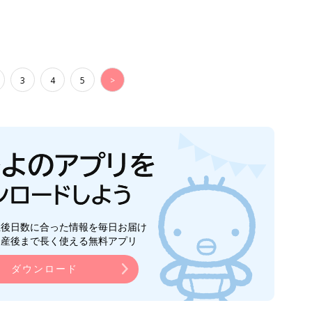
3
4
5
>
生後日数に合った情報を毎日お届け
ら産後まで長く使える無料アプリ
ダウンロード