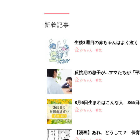
新着記事
生後3週目の赤ちゃんはよく泣く
って本当？【専門家】
赤ちゃん・育児
反抗期の息子が...ママたちが「
赤ちゃん・育児
8月6日生まれはこんな人 365
赤ちゃん・育児
【漫画】あれ、どうして？ 保
がする……！『ふうふう子育て ＃
赤ちゃん・育児