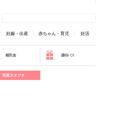
妊娠・出産
赤ちゃん・育児
妊活
離乳食
優待パス
写真スタジオ