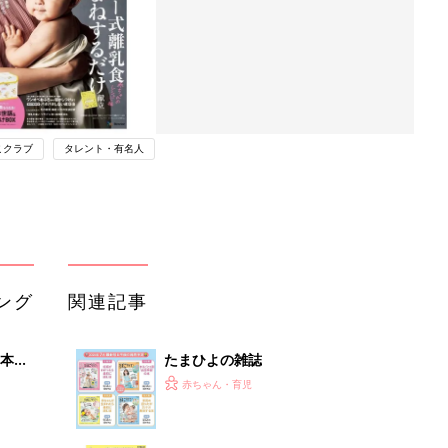
こクラブ
タレント・有名人
ング
関連記事
本
たまひよの雑誌
2才
赤ちゃん・育児
いっ