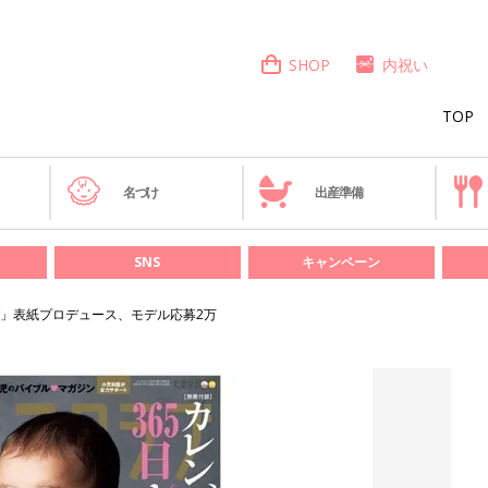
SHOP
内祝い
TOP
き
名づけ
出産準備
SNS
キャンペーン
」表紙プロデュース、モデル応募2万