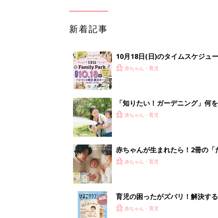
赤ちゃん・育児
育児の困ったがズバリ！解決する
つ情報がいっぱい！
赤ちゃん・育児
<
1
妊娠日数や
妊娠中か