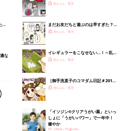
「イソジン®クリアうがい薬」といっ
しょに「うがいパワー」で一年中！
健やか
PR（iNova｜Hugkum）
Recommended by
離乳食はいつから？進め方は？「たまひよ きほんの離
乳食」
授乳の悩みや初めての離乳食作りに役立つ