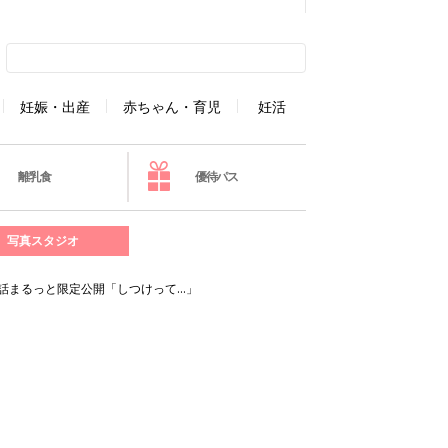
妊娠・出産
赤ちゃん・育児
妊活
離乳食
優待パス
写真スタジオ
話まるっと限定公開「しつけって…」