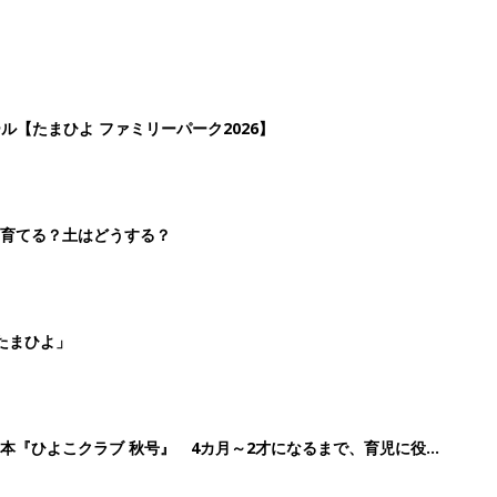
本『ひよこクラブ 秋号』 4カ月～2才になるまで、育児に役立
2
3
4
5
>
生後日数に合った情報を毎日お届け
ら産後まで長く使える無料アプリ