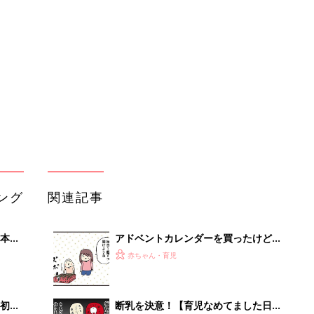
本
アドベントカレンダーを買ったけど…
2才
【育児なめてました日記シーズン2
赤ちゃん・育児
いっ
#76】
初め
断乳を決意！【育児なめてました日記
大特
シーズン2 #77】
赤ちゃん・育児
 お
ブル
たま
まだお友だちと遊ぶのは早すぎた？と
思いきや…【育児なめてました日記シ
赤ちゃん・育児
ーズン2 #75】
イレギュラーをこなせない…！～乱れ
適な
てゆく家～【御手洗直子のコマダム日
赤ちゃん・育児
記 ＃199】
［御手洗直子のコマダム日記＃201］
人気エピソードをもう1度！【御手洗
赤ちゃん・育児
直子さん卒業企画】