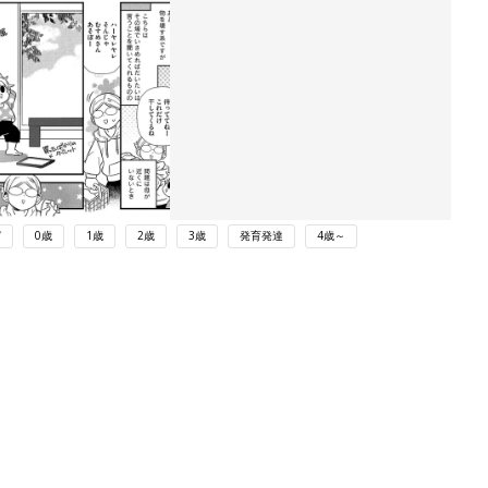
ガ
0歳
1歳
2歳
3歳
発育発達
4歳～
ング
関連記事