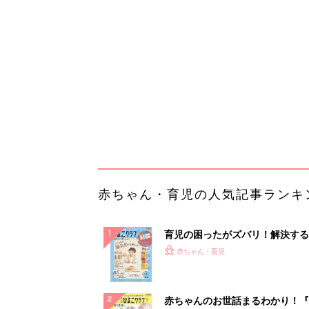
育児の困ったがズバリ！解決する
『ひよこクラブ 秋号』 4カ月～
赤ちゃん・育児
になるまで、育児に役立つ情報が
ぱい！
赤ちゃんのお世話まるわかり！『
てのひよこクラブ 夏号』〈巻頭
赤ちゃん・育児
集〉初めての授乳がうまくいく！
っぱい・ミルクの基本と夏のトラ
解決テク
赤ちゃんが生まれたら！2冊の「
ひよ」
赤ちゃん・育児
【大人気】ひんやり冷感寝具で快
睡眠をあなたに。
PR（アイリスプラザ）
ランキングをもっと見る