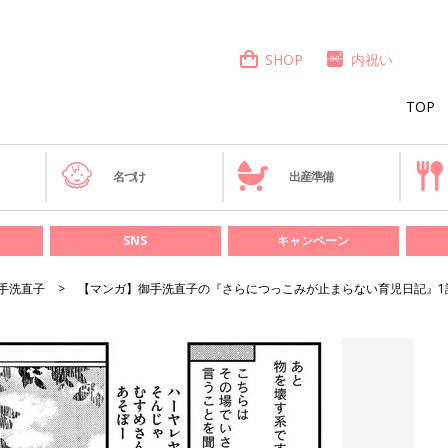
SHOP
内祝い
TOP
き
名づけ
出産準備
SNS
キャンペーン
手洗直子
【マンガ】御手洗直子の『さらにつっこみが止まらない育児日記』1