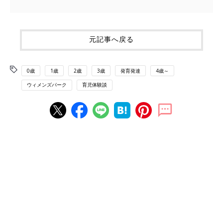
元記事へ戻る
0歳
1歳
2歳
3歳
発育発達
4歳～
ウィメンズパーク
育児体験談