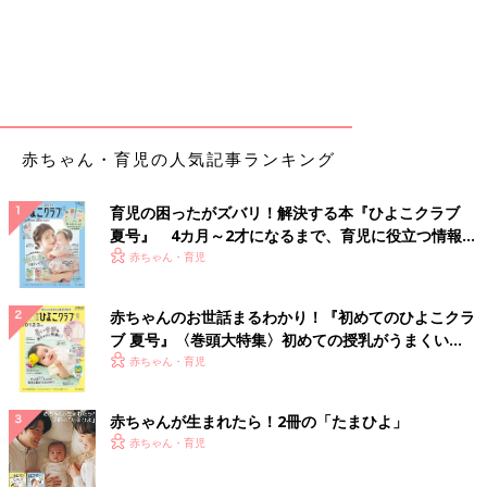
赤ちゃん・育児の人気記事ランキング
育児の困ったがズバリ！解決する本『ひよこクラブ
夏号』 4カ月～2才になるまで、育児に役立つ情報が
いっぱい！
赤ちゃん・育児
赤ちゃんのお世話まるわかり！『初めてのひよこクラ
ブ 夏号』〈巻頭大特集〉初めての授乳がうまくい
く！ おっぱい・ミルクの基本と夏のトラブル 解決テ
赤ちゃん・育児
ク
赤ちゃんが生まれたら！2冊の「たまひよ」
赤ちゃん・育児