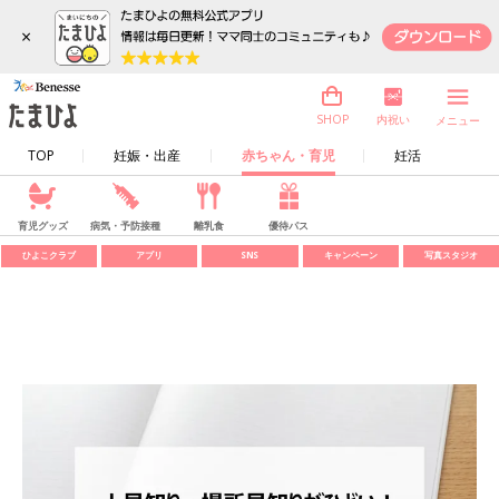
×
内祝い
SHOP
メニュー
TOP
妊娠・出産
赤ちゃん・育児
妊活
育児グッズ
病気・予防接種
離乳食
優待パス
ひよこクラブ
アプリ
SNS
キャンペーン
写真スタジオ