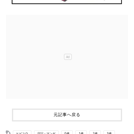
元記事へ戻る
ヒビユウ
日記・マンガ
0歳
1歳
2歳
3歳