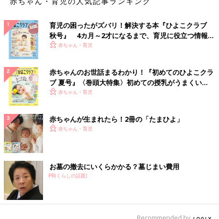
赤ちゃん・育児の人気記事ランキング
育児の困ったがズバリ！解決する本『ひよこクラブ
秋号』 4カ月～2才になるまで、育児に役立つ情報が
いっぱい！
赤ちゃん・育児
赤ちゃんのお世話まるわかり！『初めてのひよこクラ
ブ 夏号』〈巻頭大特集〉初めての授乳がうまくい
く！ おっぱい・ミルクの基本と夏のトラブル 解決テ
赤ちゃん・育児
ク
赤ちゃんが生まれたら！2冊の「たまひよ」
赤ちゃん・育児
お墓の撤去にいくらかかる？墓じまい費用
PR(くらしの話題)
Recommended by