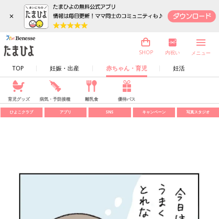
×
内祝い
SHOP
メニュー
TOP
妊娠・出産
赤ちゃん・育児
妊活
育児グッズ
病気・予防接種
離乳食
優待パス
ひよこクラブ
アプリ
SNS
キャンペーン
写真スタジオ