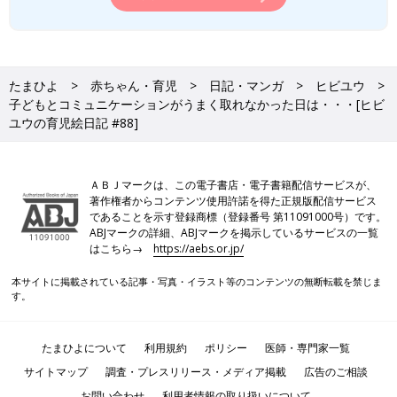
たまひよ
赤ちゃん・育児
日記・マンガ
ヒビユウ
子どもとコミュニケーションがうまく取れなかった日は・・・[ヒビ
ユウの育児絵日記 #88]
ＡＢＪマークは、この電子書店・電子書籍配信サービスが、
著作権者からコンテンツ使用許諾を得た正規版配信サービス
であることを示す登録商標（登録番号 第11091000号）です。
ABJマークの詳細、ABJマークを掲示しているサービスの一覧
はこちら→
https://aebs.or.jp/
本サイトに掲載されている記事・写真・イラスト等のコンテンツの無断転載を禁じま
す。
たまひよについて
利用規約
ポリシー
医師・専門家一覧
サイトマップ
調査・プレスリリース・メディア掲載
広告のご相談
お問い合わせ
利用者情報の取り扱いについて