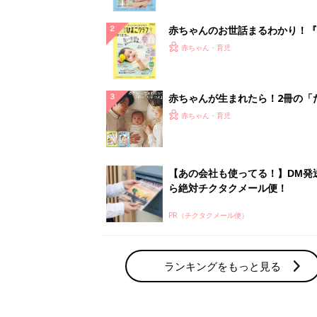
ぱい！
赤ちゃんのお世話まるわかり！『
てのひよこクラブ 夏号』〈巻頭
赤ちゃん・育児
集〉初めての授乳がうまくいく！
っぱい・ミルクの基本と夏のトラ
解決テク
赤ちゃんが生まれたら！2冊の「
ひよ」
赤ちゃん・育児
【あの会社も使ってる！】DM発
ら絶対チクタクメール便！
PR（チクタクメール便）
ランキングをもっと見る