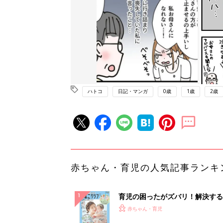
ハトコ
日記・マンガ
0歳
1歳
2歳
赤ちゃん・育児の人気記事ランキ
育児の困ったがズバリ！解決する
『ひよこクラブ 夏号』 4カ月～
赤ちゃん・育児
になるまで、育児に役立つ情報が