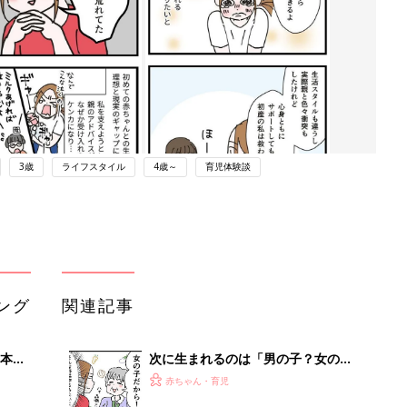
3歳
ライフスタイル
4歳～
育児体験談
ング
関連記事
本
次に生まれるのは「男の子？女の
2才
子？」初耳ジンクス[ハトコのドタバ
赤ちゃん・育児
いっ
タ育児日記#92］