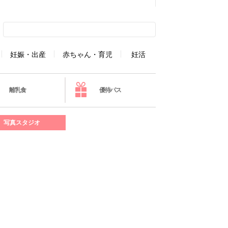
妊娠・出産
赤ちゃん・育児
妊活
離乳食
優待パス
写真スタジオ