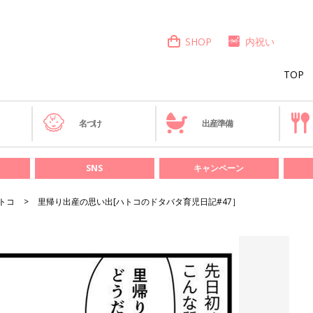
SHOP
内祝い
TOP
き
名づけ
出産準備
SNS
キャンペーン
トコ
里帰り出産の思い出[ハトコのドタバタ育児日記#47］