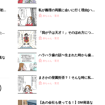
初め
私が義理の両親に会いに行く理由[ハ
大特
トコのドタバタ育児日記#94］
赤ちゃん・育児
 お
ブル
たま
「我が子は天才！」そのほめ方につい
て考えた[ハトコのドタバタ育児日記
赤ちゃん・育児
#84］
ハラハラ歯の話〜生まれた時から歯が
送な
生えていた息子〜（後編）[ハトコの
赤ちゃん・育児
ドタバタ育児日記#83］
まさかの登園拒否？！そんな時に私が
したアレコレ【後編】[ハトコのドタ
赤ちゃん・育児
バタ育児日記#88］
【あの会社も使ってる！】DM発送な