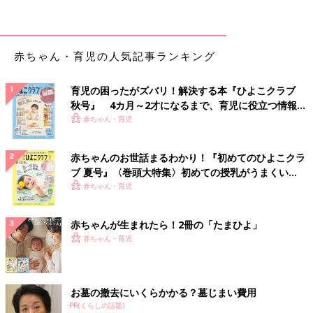
赤ちゃん・育児の人気記事ランキング
育児の困ったがズバリ！解決する本『ひよこクラブ
秋号』 4カ月～2才になるまで、育児に役立つ情報が
いっぱい！
赤ちゃん・育児
赤ちゃんのお世話まるわかり！『初めてのひよこクラ
ブ 夏号』〈巻頭大特集〉初めての授乳がうまくい
く！ おっぱい・ミルクの基本と夏のトラブル 解決テ
赤ちゃん・育児
ク
赤ちゃんが生まれたら！2冊の「たまひよ」
赤ちゃん・育児
お墓の撤去にいくらかかる？墓じまい費用
PR(くらしの話題)