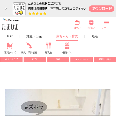
×
内祝い
SHOP
メニュー
TOP
妊娠・出産
赤ちゃん・育児
妊活
育児グッズ
病気・予防接種
離乳食
優待パス
ひよこクラブ
アプリ
SNS
キャンペーン
写真スタジオ