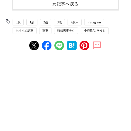
元記事へ戻る
0歳
1歳
2歳
3歳
4歳～
Instagram
おすすめ記事
家事
時短家事テク
小掃除/こそうじ