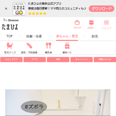
×
内祝い
SHOP
メニュー
TOP
妊娠・出産
赤ちゃん・育児
妊活
育児グッズ
病気・予防接種
離乳食
優待パス
ひよこクラブ
アプリ
SNS
キャンペーン
写真スタジオ