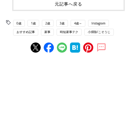
元記事へ戻る
0歳
1歳
2歳
3歳
4歳～
Instagram
おすすめ記事
家事
時短家事テク
小掃除/こそうじ