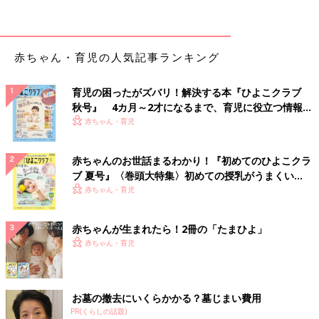
赤ちゃん・育児の人気記事ランキング
育児の困ったがズバリ！解決する本『ひよこクラブ
秋号』 4カ月～2才になるまで、育児に役立つ情報が
いっぱい！
赤ちゃん・育児
赤ちゃんのお世話まるわかり！『初めてのひよこクラ
ブ 夏号』〈巻頭大特集〉初めての授乳がうまくい
く！ おっぱい・ミルクの基本と夏のトラブル 解決テ
赤ちゃん・育児
ク
赤ちゃんが生まれたら！2冊の「たまひよ」
赤ちゃん・育児
お墓の撤去にいくらかかる？墓じまい費用
PR(くらしの話題)