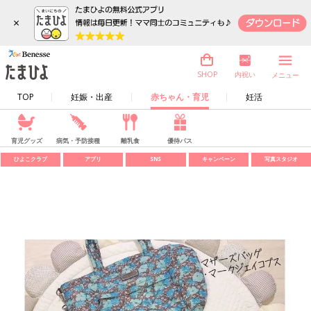
×
内祝い
SHOP
メニュー
TOP
妊娠・出産
赤ちゃん・育児
妊活
育児グッズ
病気・予防接種
離乳食
優待パス
ひよこクラブ
アプリ
SNS
キャンペーン
写真スタジオ