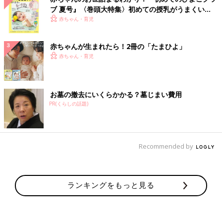
ブ 夏号』〈巻頭大特集〉初めての授乳がうまくい
く！ おっぱい・ミルクの基本と夏のトラブル 解決テ
赤ちゃん・育児
ク
赤ちゃんが生まれたら！2冊の「たまひよ」
赤ちゃん・育児
お墓の撤去にいくらかかる？墓じまい費用
PR(くらしの話題)
Recommended by
ランキングをもっと見る