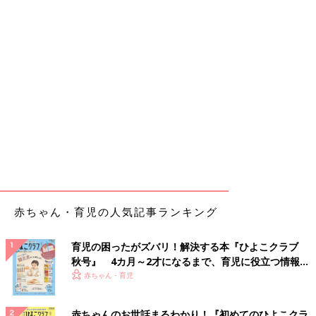
赤ちゃん・育児の人気記事ランキング
育児の困ったがズバリ！解決する本『ひよこクラブ
秋号』 4カ月～2才になるまで、育児に役立つ情報が
いっぱい！
赤ちゃん・育児
赤ちゃんのお世話まるわかり！『初めてのひよこクラ